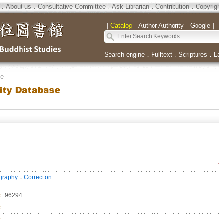
．
About us
．
Consultative Committee
．
Ask Librarian
．
Contribution
．
Copyrig
｜
Catalog
｜
Author Authority
｜
Google
｜
Search engine
．
Fulltext
．
Scriptures
．
L
se
．
ography
Correction
：
96294
：