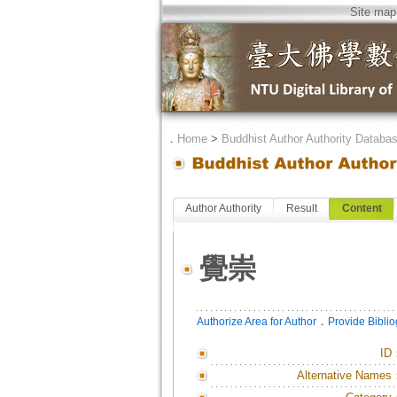
Site map
．
Home
>
Buddhist Author Authority Databa
Author Authority
Result
Content
覺崇
．
Authorize Area for Author
Provide Bibli
ID
Alternative Names