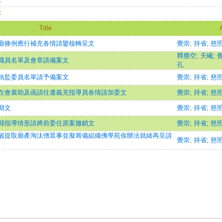
：
：
Title
廟條例應行補充各情請鑒核轉呈文
覺崇
;
持省
;
慈
釋塵空
;
天曦
;
職員名單及會章請備案文
孔
執監委員名單請予備案文
覺崇
;
持省
;
慈
在會襄助及函請往遵義充指導員各情請加委文
覺崇
;
持省
;
慈
期文
覺崇
;
持省
;
慈
縣指導情形請將前委任原案撤銷文
覺崇
;
持省
;
慈
省提取廟產淘汰僧眾事並擬籌備組織佛學苑俟辦法就緒再呈請
覺崇
;
持省
;
慈