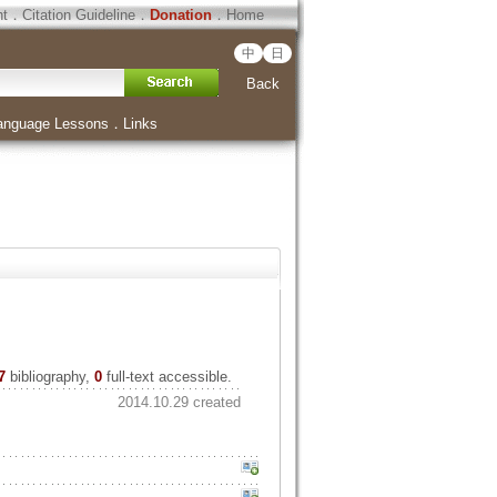
ht
．
Citation Guideline
．
Donation
．
Home
中
日
Back
anguage Lessons
．
Links
7
bibliography,
0
full-text accessible.
2014.10.29 created