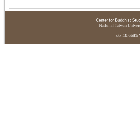
Center for Buddhist Stu
National Taiwan Universi
doi:10.6681