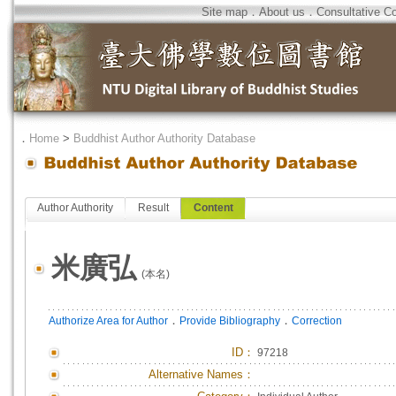
Site map
．
About us
．
Consultative C
．
Home
>
Buddhist Author Authority Database
Author Authority
Result
Content
米廣弘
(本名)
．
．
Authorize Area for Author
Provide Bibliography
Correction
ID
：
97218
Alternative Names：