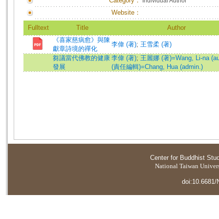
Category：
Individual Author
Website：
Fulltext
Title
Author
《喜家慈病愈》與陳
李偉 (著)
;
王雪柔 (著)
獻章詩境的禪化
芻議當代佛教的健康
李偉 (著)
;
王麗娜 (著)=Wang, Li-na (au
發展
(責任編輯)=Chang, Hua (admin.)
Center for Buddhist Stu
National Taiwan Universi
doi:10.6681