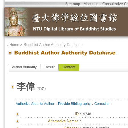
Site map
．
About us
．
Consultative C
．
Home
>
Buddhist Author Authority Database
Author Authority
Result
Content
李偉
(本名)
．
．
Authorize Area for Author
Provide Bibliography
Correction
ID
：
97461
Alternative Names：