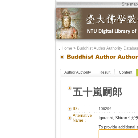
Site map
．
Home
>
Buddhist Author Authority Databa
Author Authority
Result
Content
五十嵐嗣郎
ID：
106296
Alternative
Igarashi, Shir
Name：
To provide additional 