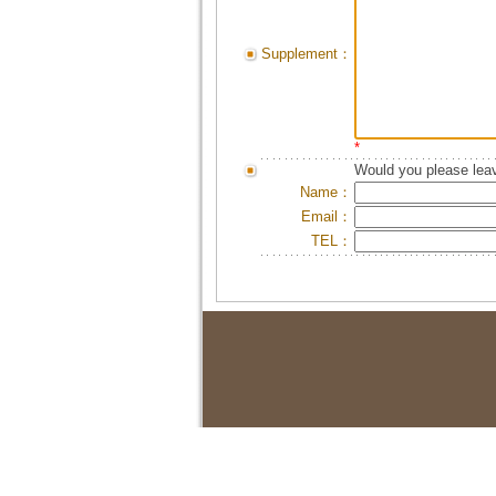
Supplement：
*
Would you please leav
Name：
Email：
TEL：