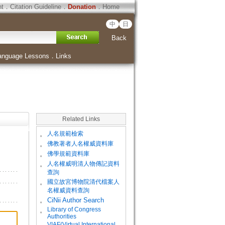
ht
．
Citation Guideline
．
Donation
．
Home
中
日
Back
anguage Lessons
．
Links
Related Links
。
人名規範檢索
。
佛教著者人名權威資料庫
。
佛學規範資料庫
。
人名權威明清人物傳記資料
查詢
。
國立故宮博物院清代檔案人
名權威資料查詢
。
CiNii Author Search
Library of Congress
。
Authorities
VIAF(Virtual International