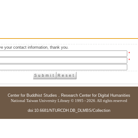
e your contact information, thank you.
*
*
Center for Buddhist Studies
．
Research Center for Digital Humanities
National Taiwan University Library © 1995 - 2026. All rights reserved
doi:10.6681/NTURCDH.DB_DLMBS/Collection