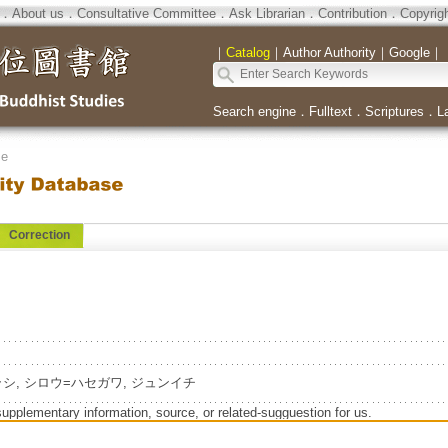
．
About us
．
Consultative Committee
．
Ask Librarian
．
Contribution
．
Copyrig
｜
Catalog
｜
Author Authority
｜
Google
｜
Search engine
．
Fulltext
．
Scriptures
．
L
se
Correction
o=イガラシ, シロウ=ハセガワ, ジュンイチ
supplementary information, source, or related-sugguestion for us.