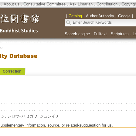
．
About us
．
Consultative Committee
．
Ask Librarian
．
Contribution
．
Copyrig
｜
Catalog
｜
Author Authority
｜
Google
｜
Search engine
．
Fulltext
．
Scriptures
．
L
se
Correction
o=イガラシ, シロウ=ハセガワ, ジュンイチ
supplementary information, source, or related-sugguestion for us.