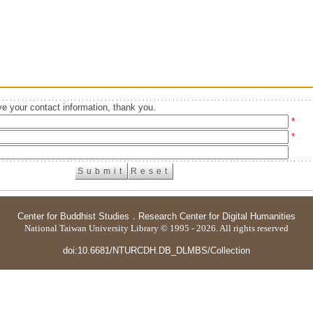
e your contact information, thank you.
*
*
Center for Buddhist Studies
．
Research Center for Digital Humanities
National Taiwan University Library © 1995 - 2026. All rights reserved
doi:10.6681/NTURCDH.DB_DLMBS/Collection