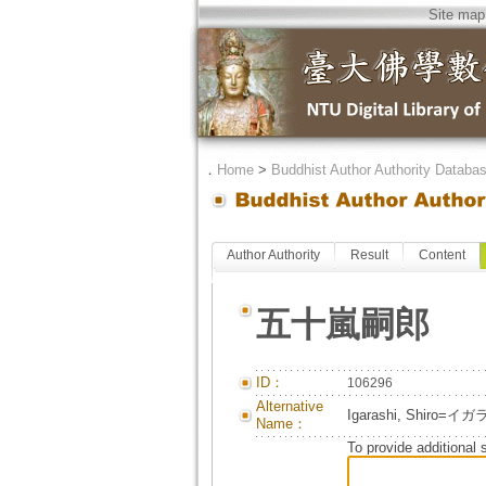
Site map
．
Home
>
Buddhist Author Authority Databa
Author Authority
Result
Content
五十嵐嗣郎
ID：
106296
Alternative
Igarashi, Shir
Name：
To provide additional 