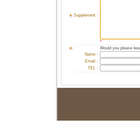
Supplement：
*
Would you please leav
Name：
Email：
TEL：