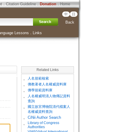
ht
．
Citation Guideline
．
Donation
．
Home
中
日
Back
anguage Lessons
．
Links
Related Links
。
人名規範檢索
。
佛教著者人名權威資料庫
。
佛學規範資料庫
。
人名權威明清人物傳記資料
查詢
。
國立故宮博物院清代檔案人
名權威資料查詢
。
CiNii Author Search
Library of Congress
。
Authorities
VIAF(Virtual International