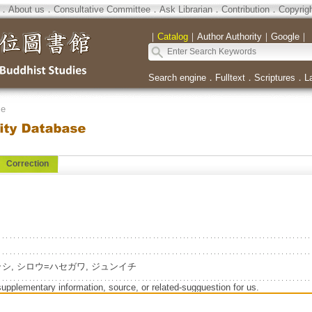
．
About us
．
Consultative Committee
．
Ask Librarian
．
Contribution
．
Copyrig
｜
Catalog
｜
Author Authority
｜
Google
｜
Search engine
．
Fulltext
．
Scriptures
．
L
se
Correction
o=イガラシ, シロウ=ハセガワ, ジュンイチ
supplementary information, source, or related-sugguestion for us.