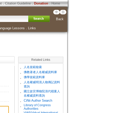
ht
．
Citation Guideline
．
Donation
．
Home
中
日
Back
anguage Lessons
．
Links
Related Links
。
人名規範檢索
。
佛教著者人名權威資料庫
。
佛學規範資料庫
。
人名權威明清人物傳記資料
查詢
。
國立故宮博物院清代檔案人
名權威資料查詢
。
CiNii Author Search
Library of Congress
。
Authorities
VIAF(Virtual International