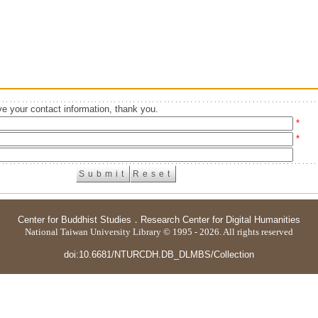
e your contact information, thank you.
*
*
Center for Buddhist Studies
．
Research Center for Digital Humanities
National Taiwan University Library © 1995 - 2026. All rights reserved
doi:10.6681/NTURCDH.DB_DLMBS/Collection