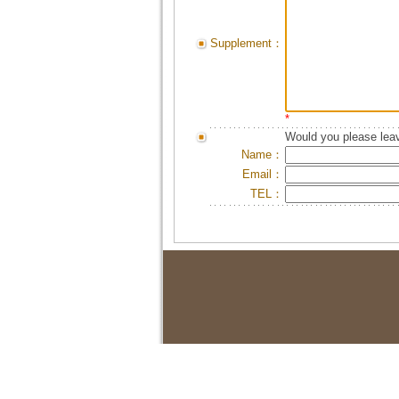
Supplement：
*
Would you please leav
Name：
Email：
TEL：