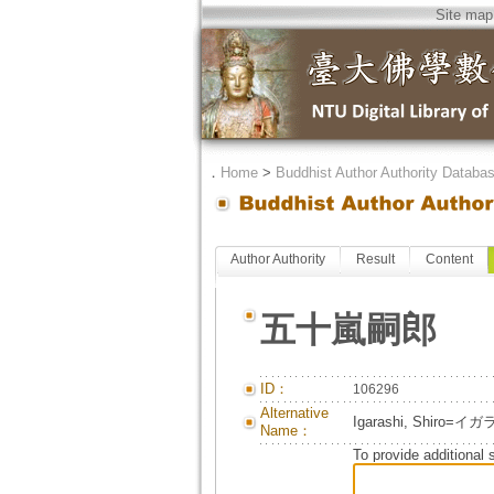
Site map
．
Home
>
Buddhist Author Authority Databa
Author Authority
Result
Content
五十嵐嗣郎
ID：
106296
Alternative
Igarashi, Shir
Name：
To provide additional 