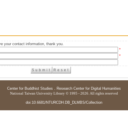
e your contact information, thank you.
*
*
Center for Buddhist Studies
．
Research Center for Digital Humanities
National Taiwan University Library © 1995 - 2026. All rights reserved
doi:10.6681/NTURCDH.DB_DLMBS/Collection