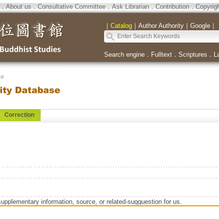
．
About us
．
Consultative Committee
．
Ask Librarian
．
Contribution
．
Copyrig
｜
Catalog
｜
Author Authority
｜
Google
｜
Search engine
．
Fulltext
．
Scriptures
．
L
se
Correction
supplementary information, source, or related-sugguestion for us.