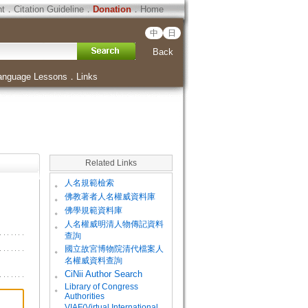
ht
．
Citation Guideline
．
Donation
．
Home
中
日
Back
anguage Lessons
．
Links
Related Links
。
人名規範檢索
。
佛教著者人名權威資料庫
。
佛學規範資料庫
。
人名權威明清人物傳記資料
查詢
。
國立故宮博物院清代檔案人
名權威資料查詢
。
CiNii Author Search
Library of Congress
。
Authorities
VIAF(Virtual International