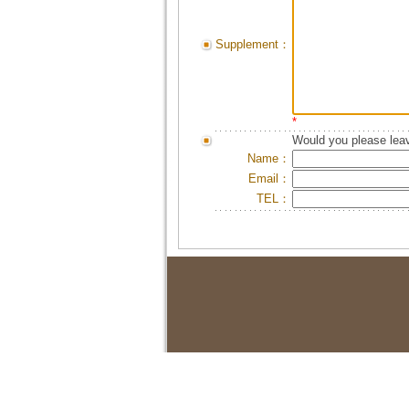
Supplement：
*
Would you please leav
Name：
Email：
TEL：