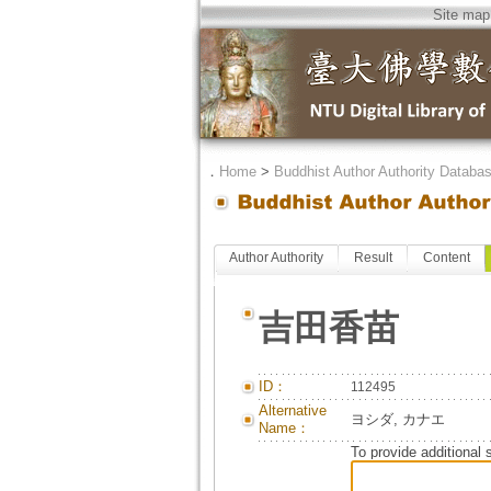
Site map
．
Home
>
Buddhist Author Authority Databa
Author Authority
Result
Content
吉田香苗
ID：
112495
Alternative
ヨシダ, カナエ
Name：
To provide additional 