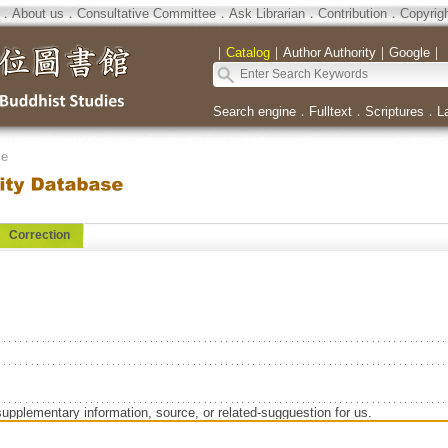
．
About us
．
Consultative Committee
．
Ask Librarian
．
Contribution
．
Copyrig
｜
Catalog
｜
Author Authority
｜
Google
｜
Search engine
．
Fulltext
．
Scriptures
．
L
se
Correction
supplementary information, source, or related-sugguestion for us.