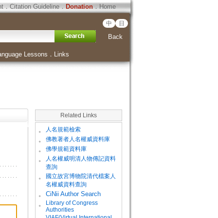
ht
．
Citation Guideline
．
Donation
．
Home
中
日
Back
anguage Lessons
．
Links
Related Links
。
人名規範檢索
。
佛教著者人名權威資料庫
。
佛學規範資料庫
。
人名權威明清人物傳記資料
查詢
。
國立故宮博物院清代檔案人
名權威資料查詢
。
CiNii Author Search
Library of Congress
。
Authorities
VIAF(Virtual International