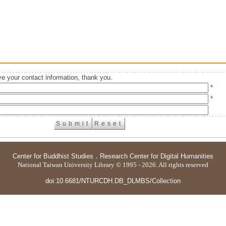
e your contact information, thank you.
*
*
Center for Buddhist Studies
．
Research Center for Digital Humanities
National Taiwan University Library © 1995 - 2026. All rights reserved
doi:10.6681/NTURCDH.DB_DLMBS/Collection