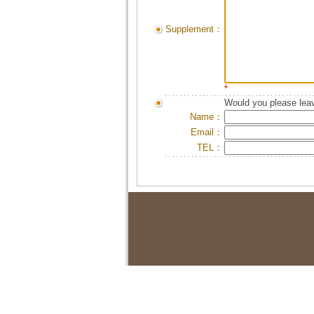
Supplement：
*
Would you please leav
Name：
Email：
TEL：