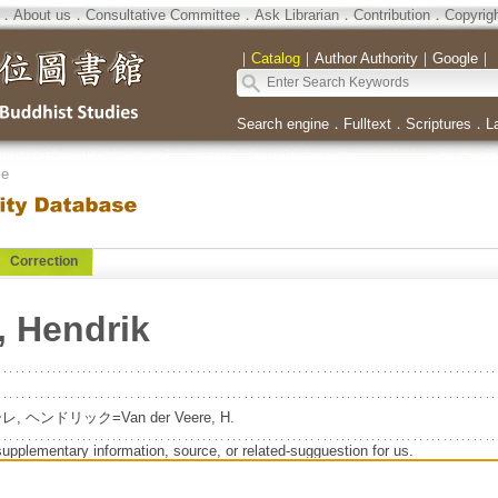
．
About us
．
Consultative Committee
．
Ask Librarian
．
Contribution
．
Copyrig
｜
Catalog
｜
Author Authority
｜
Google
｜
Search engine
．
Fulltext
．
Scriptures
．
L
se
Correction
, Hendrik
ンドリック=Van der Veere, H.
supplementary information, source, or related-sugguestion for us.