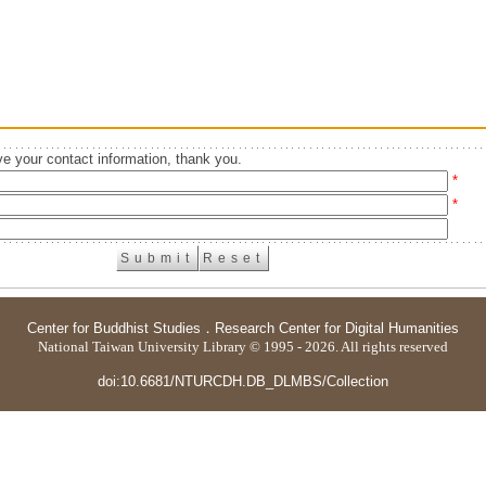
e your contact information, thank you.
*
*
Center for Buddhist Studies
．
Research Center for Digital Humanities
National Taiwan University Library © 1995 - 2026. All rights reserved
doi:10.6681/NTURCDH.DB_DLMBS/Collection