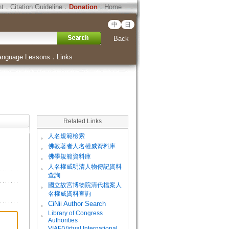
ht
．
Citation Guideline
．
Donation
．
Home
中
日
Back
anguage Lessons
．
Links
Related Links
。
人名規範檢索
。
佛教著者人名權威資料庫
。
佛學規範資料庫
。
人名權威明清人物傳記資料
查詢
。
國立故宮博物院清代檔案人
名權威資料查詢
。
CiNii Author Search
Library of Congress
。
Authorities
VIAF(Virtual International