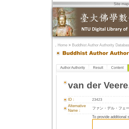
Site map
．
Home
>
Buddhist Author Authority Databa
Author Authority
Result
Content
van der Veere
ID：
23423
Alternative
ファン・デル・フェーレ, ヘ
Name：
To provide additional 