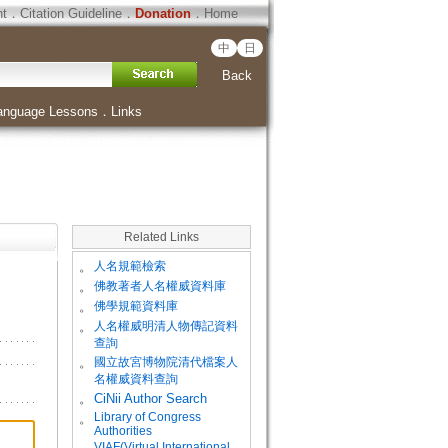
ht
．
Citation Guideline
．
Donation
．
Home
中
日
Back
anguage Lessons
．
Links
Related Links
。
人名規範檢索
。
佛教著者人名權威資料庫
。
佛學規範資料庫
。
人名權威明清人物傳記資料
查詢
。
國立故宮博物院清代檔案人
名權威資料查詢
。
CiNii Author Search
Library of Congress
。
Authorities
VIAF(Virtual International