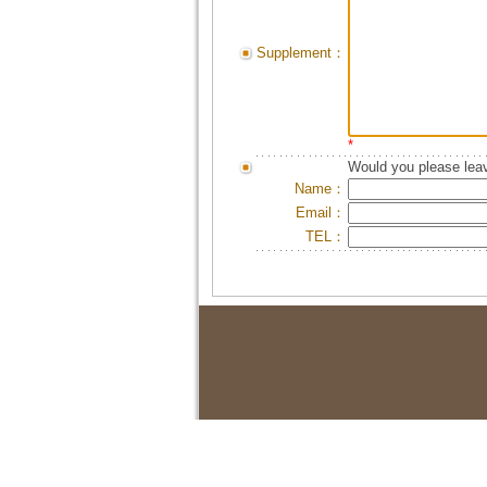
Supplement：
*
Would you please leav
Name：
Email：
TEL：