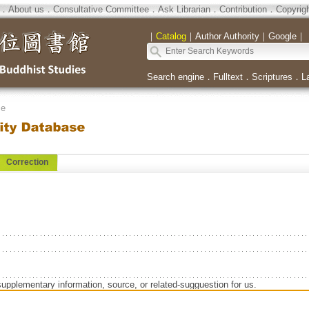
．
About us
．
Consultative Committee
．
Ask Librarian
．
Contribution
．
Copyrig
｜
Catalog
｜
Author Authority
｜
Google
｜
Search engine
．
Fulltext
．
Scriptures
．
L
se
Correction
supplementary information, source, or related-sugguestion for us.