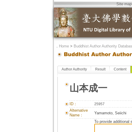
Site map
．
Home
>
Buddhist Author Authority Databa
Author Authority
Result
Content
山本成一
ID：
25957
Alternative
Yamamoto, Seiichi
Name：
To provide additional 