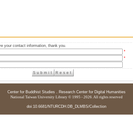
e your contact information, thank you.
*
*
Center for Buddhist Studies
．
Research Center for Digital Humanities
National Taiwan University Library © 1995 - 2026. All rights reserved
doi:10.6681/NTURCDH.DB_DLMBS/Collection