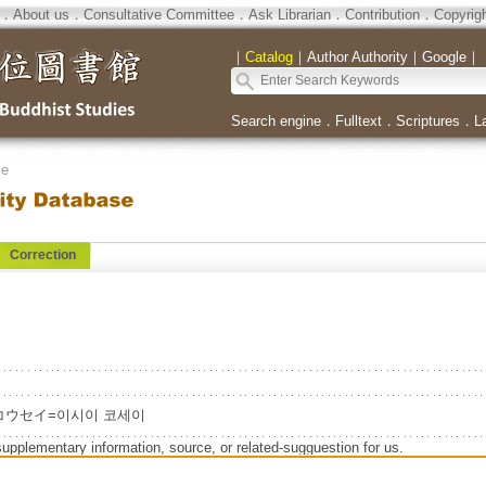
．
About us
．
Consultative Committee
．
Ask Librarian
．
Contribution
．
Copyrig
｜
Catalog
｜
Author Authority
｜
Google
｜
Search engine
．
Fulltext
．
Scriptures
．
L
se
Correction
シイ, コウセイ=이시이 코세이
supplementary information, source, or related-sugguestion for us.