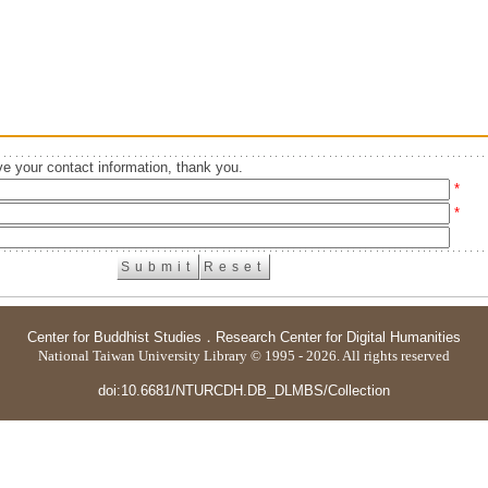
e your contact information, thank you.
*
*
Center for Buddhist Studies
．
Research Center for Digital Humanities
National Taiwan University Library © 1995 - 2026. All rights reserved
doi:10.6681/NTURCDH.DB_DLMBS/Collection