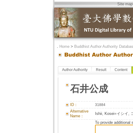
Site map
．
Home
>
Buddhist Author Authority Databa
Author Authority
Result
Content
石井公成
ID：
31884
Alternative
Ishii, Kosei=イ
Name：
To provide additional 