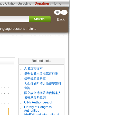
ht
．
Citation Guideline
．
Donation
．
Home
中
日
Back
anguage Lessons
．
Links
Related Links
。
人名規範檢索
。
佛教著者人名權威資料庫
。
佛學規範資料庫
。
人名權威明清人物傳記資料
查詢
。
國立故宮博物院清代檔案人
名權威資料查詢
。
CiNii Author Search
Library of Congress
。
Authorities
VIAF(Virtual International