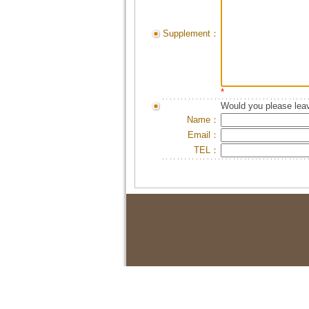
Supplement：
*
Would you please leav
Name：
Email：
TEL：