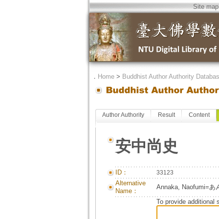
Site map
．
Home
>
Buddhist Author Authority Databa
Author Authority
Result
Content
安中尚史
ID：
33123
Alternative
Annaka, Naofu
Name：
To provide additional 