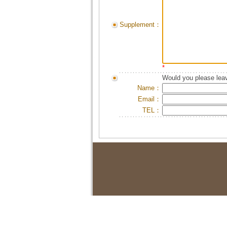
Supplement：
*
Would you please leav
Name：
Email：
TEL：