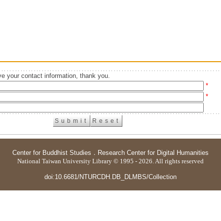
e your contact information, thank you.
*
*
Center for Buddhist Studies
．
Research Center for Digital Humanities
National Taiwan University Library © 1995 - 2026. All rights reserved
doi:10.6681/NTURCDH.DB_DLMBS/Collection