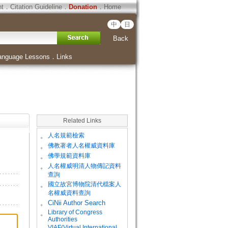
ht
．
Citation Guideline
．
Donation
．
Home
中
日
Back
anguage Lessons
．
Links
Related Links
。
人名規範檢索
。
佛教著者人名權威資料庫
。
佛學規範資料庫
。
人名權威明清人物傳記資料
查詢
。
國立故宮博物院清代檔案人
名權威資料查詢
。
CiNii Author Search
Library of Congress
。
Authorities
VIAF(Virtual International