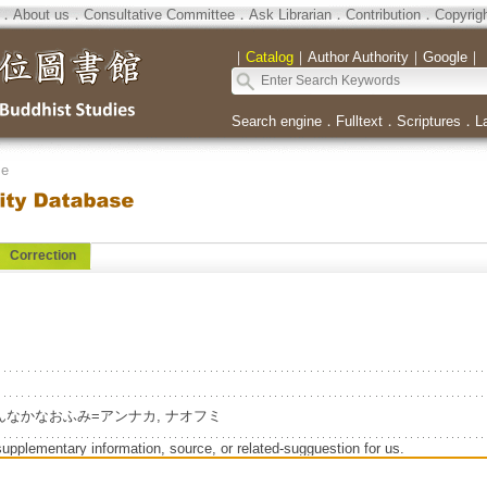
．
About us
．
Consultative Committee
．
Ask Librarian
．
Contribution
．
Copyrig
｜
Catalog
｜
Author Authority
｜
Google
｜
Search engine
．
Fulltext
．
Scriptures
．
L
se
Correction
mi=あんなかなおふみ=アンナカ, ナオフミ
supplementary information, source, or related-sugguestion for us.