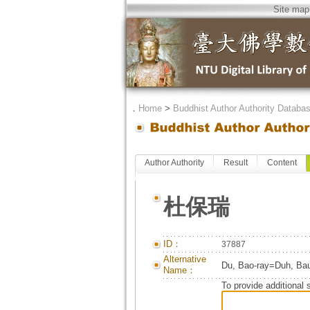
Site map
．
Home
>
Buddhist Author Authority Databa
Author Authority
Result
Content
杜保瑞
ID：
37887
Alternative
Du, Bao-ray=Duh, Bau
Name：
To provide additional 