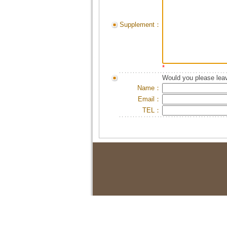
Supplement：
*
Would you please leav
Name：
Email：
TEL：