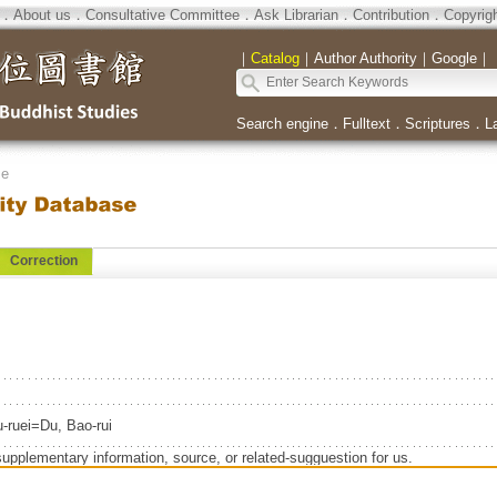
．
About us
．
Consultative Committee
．
Ask Librarian
．
Contribution
．
Copyrig
｜
Catalog
｜
Author Authority
｜
Google
｜
Search engine
．
Fulltext
．
Scriptures
．
L
se
Correction
-ruei=Du, Bao-rui
supplementary information, source, or related-sugguestion for us.