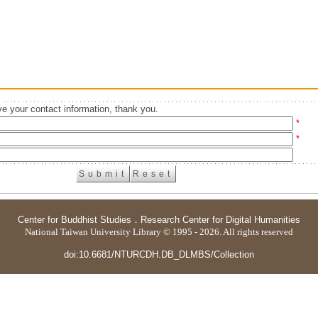
e your contact information, thank you.
*
*
Center for Buddhist Studies
．
Research Center for Digital Humanities
National Taiwan University Library © 1995 - 2026. All rights reserved
doi:10.6681/NTURCDH.DB_DLMBS/Collection