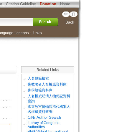
ht
．
Citation Guideline
．
Donation
．
Home
中
日
Back
anguage Lessons
．
Links
Related Links
。
人名規範檢索
。
佛教著者人名權威資料庫
。
佛學規範資料庫
。
人名權威明清人物傳記資料
查詢
。
國立故宮博物院清代檔案人
名權威資料查詢
。
CiNii Author Search
Library of Congress
。
Authorities
VIAF(Virtual International