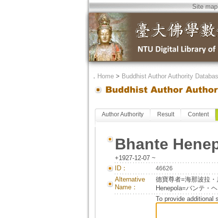
Site map
．
Home
>
Buddhist Author Authority Databa
Author Authority
Result
Content
Bhante Henep
+1927-12-07 ~
ID：
46626
Alternative
德寶尊者=海那波拉・瓜那瑞塔那
Name：
Henepola=バン
To provide additional 