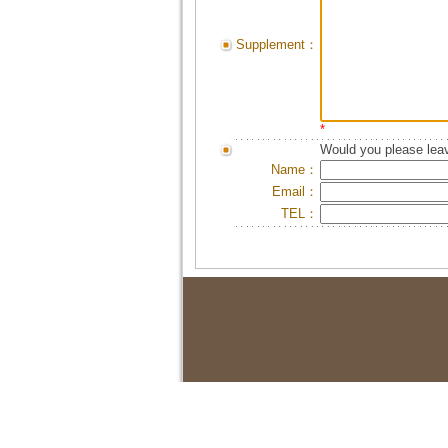
Supplement：
*
Would you please leav
Name：
Email：
TEL：