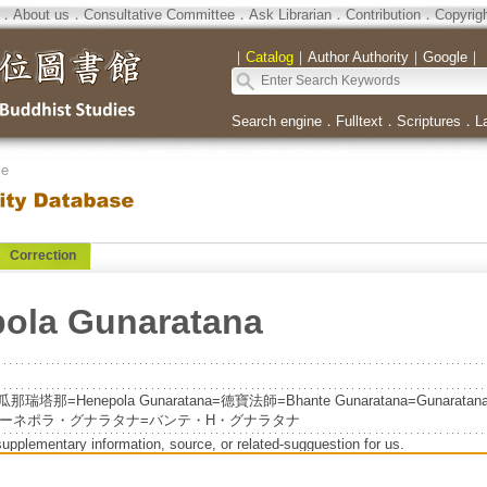
．
About us
．
Consultative Committee
．
Ask Librarian
．
Contribution
．
Copyrig
｜
Catalog
｜
Author Authority
｜
Google
｜
Search engine
．
Fulltext
．
Scriptures
．
L
se
Correction
ola Gunaratana
=Henepola Gunaratana=德寶法師=Bhante Gunaratana=Gunaratana
テ・ヘーネポラ・グナラタナ=バンテ・H・グナラタナ
supplementary information, source, or related-sugguestion for us.