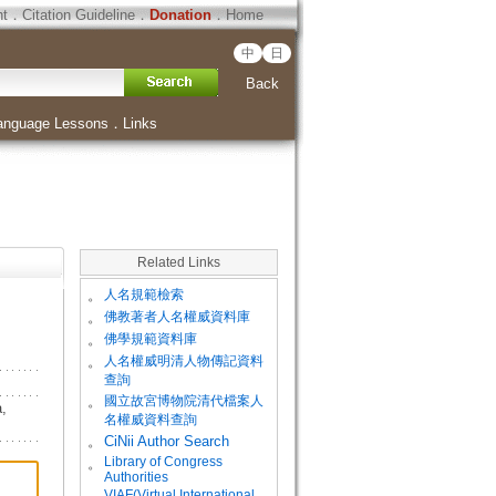
ht
．
Citation Guideline
．
Donation
．
Home
中
日
Back
anguage Lessons
．
Links
Related Links
。
人名規範檢索
。
佛教著者人名權威資料庫
。
佛學規範資料庫
。
人名權威明清人物傳記資料
查詢
。
國立故宮博物院清代檔案人
,
名權威資料查詢
。
CiNii Author Search
Library of Congress
。
Authorities
VIAF(Virtual International