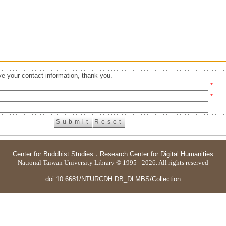
e your contact information, thank you.
*
*
Center for Buddhist Studies
．
Research Center for Digital Humanities
National Taiwan University Library © 1995 - 2026. All rights reserved
doi:10.6681/NTURCDH.DB_DLMBS/Collection