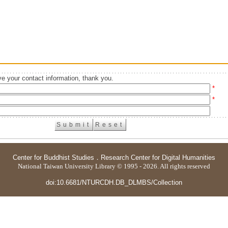
e your contact information, thank you.
*
*
Center for Buddhist Studies
．
Research Center for Digital Humanities
National Taiwan University Library © 1995 - 2026. All rights reserved
doi:10.6681/NTURCDH.DB_DLMBS/Collection