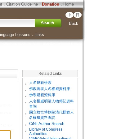
ht
．
Citation Guideline
．
Donation
．
Home
中
日
Back
anguage Lessons
．
Links
Related Links
。
人名規範檢索
。
佛教著者人名權威資料庫
。
佛學規範資料庫
。
人名權威明清人物傳記資料
查詢
。
國立故宮博物院清代檔案人
名權威資料查詢
。
CiNii Author Search
Library of Congress
。
Authorities
VIAF(Virtual International