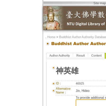
Site map
．
Home
>
Buddhist Author Authority Databa
Author Authority
Result
Content
神英雄
ID：
46925
Alternative
Jin, Hideo
Name：
To provide additional 