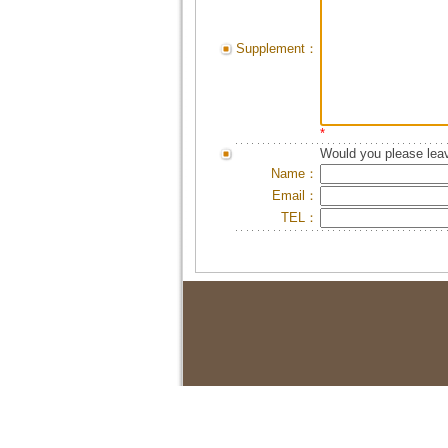
Supplement：
*
Would you please leav
Name：
Email：
TEL：