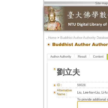
Site map
．
Home
>
Buddhist Author Authority Databa
Author Authority
Result
Content
劉立夫
ID：
59028
Alternative
Liu, Lee-fuv=Liu, Li-fu
Name：
To provide additional 