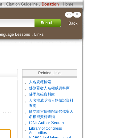
ht
．
Citation Guideline
．
Donation
．
Home
中
日
Back
anguage Lessons
．
Links
Related Links
。
人名規範檢索
。
佛教著者人名權威資料庫
。
佛學規範資料庫
。
人名權威明清人物傳記資料
查詢
。
國立故宮博物院清代檔案人
名權威資料查詢
。
CiNii Author Search
Library of Congress
。
Authorities
VIAF(Virtual International