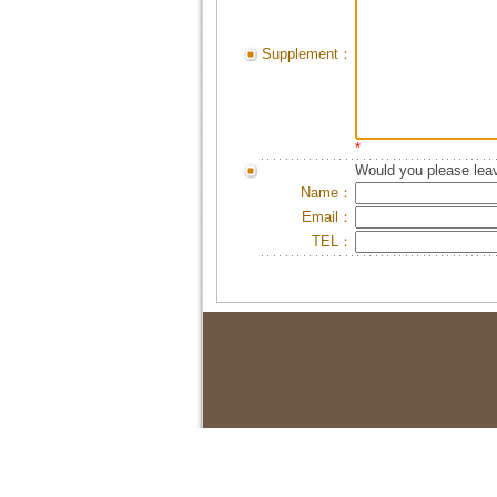
Supplement：
*
Would you please leav
Name：
Email：
TEL：