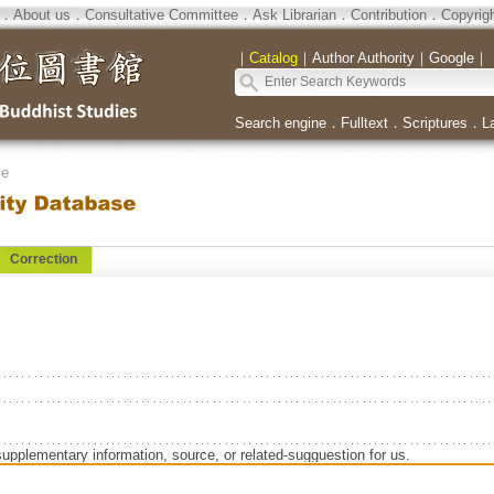
．
About us
．
Consultative Committee
．
Ask Librarian
．
Contribution
．
Copyrig
｜
Catalog
｜
Author Authority
｜
Google
｜
Search engine
．
Fulltext
．
Scriptures
．
L
se
Correction
supplementary information, source, or related-sugguestion for us.