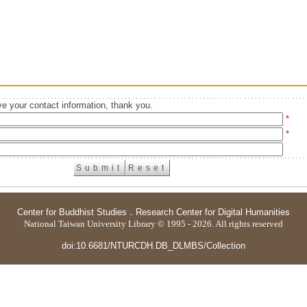
e your contact information, thank you.
*
*
Center for Buddhist Studies
．
Research Center for Digital Humanities
National Taiwan University Library © 1995 - 2026. All rights reserved
doi:10.6681/NTURCDH.DB_DLMBS/Collection