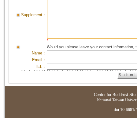
Supplement：
*
Would you please leave your contact information, 
Name：
Email：
TEL：
Center for Buddhist Stu
National Taiwan Universi
doi:10.6681