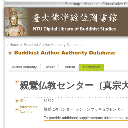
Site map
．
About us
．
Consultative C
．
Home
>
Buddhist Author Authority Database
Author Authority
Result
Content
Correction
親鸞仏教センター（真宗
ID：
61517
Alternative
親鸞仏教センター=シンランブッキョウセンター
Name：
To provide additional supplementary information, so