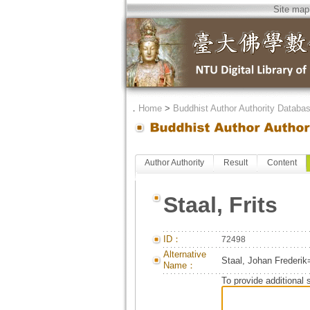
Site map
．
Home
>
Buddhist Author Authority Databa
Author Authority
Result
Content
Staal, Frits
ID：
72498
Alternative
Staal, Johan Frederik=
Name：
To provide additional 