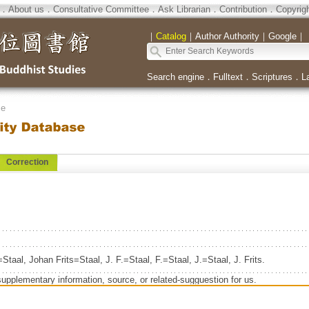
．
About us
．
Consultative Committee
．
Ask Librarian
．
Contribution
．
Copyrig
｜
Catalog
｜
Author Authority
｜
Google
｜
Search engine
．
Fulltext
．
Scriptures
．
L
se
Correction
Staal, Johan Frits=Staal, J. F.=Staal, F.=Staal, J.=Staal, J. Frits.
supplementary information, source, or related-sugguestion for us.