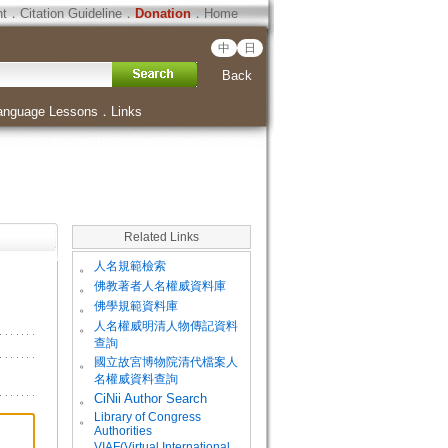
ht
．
Citation Guideline
．
Donation
．
Home
中
日
Back
anguage Lessons
．
Links
Related Links
。
人名規範檢索
。
佛教著者人名權威資料庫
。
佛學規範資料庫
。
人名權威明清人物傳記資料
查詢
。
國立故宮博物院清代檔案人
名權威資料查詢
。
CiNii Author Search
Library of Congress
。
Authorities
VIAF(Virtual International