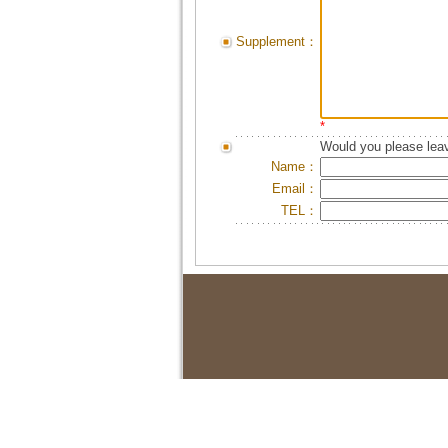
Supplement：
*
Would you please leav
Name：
Email：
TEL：