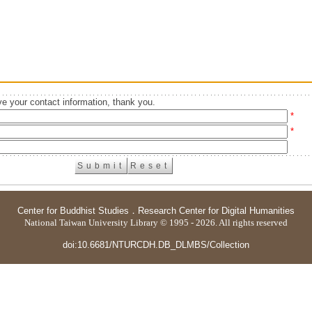
e your contact information, thank you.
*
*
Center for Buddhist Studies
．
Research Center for Digital Humanities
National Taiwan University Library © 1995 - 2026. All rights reserved
doi:10.6681/NTURCDH.DB_DLMBS/Collection