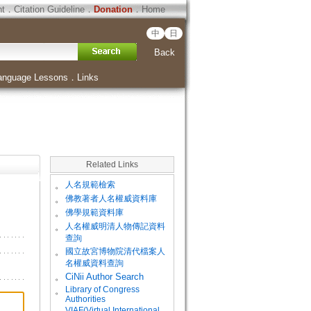
ht
．
Citation Guideline
．
Donation
．
Home
中
日
Back
anguage Lessons
．
Links
Related Links
。
人名規範檢索
。
佛教著者人名權威資料庫
。
佛學規範資料庫
。
人名權威明清人物傳記資料
查詢
。
國立故宮博物院清代檔案人
名權威資料查詢
。
CiNii Author Search
Library of Congress
。
Authorities
VIAF(Virtual International