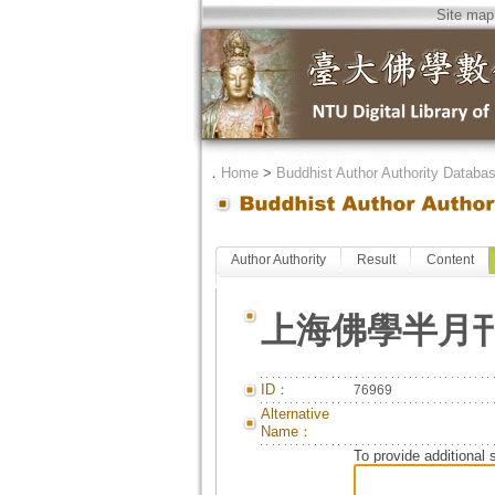
Site map
．
Home
>
Buddhist Author Authority Databa
Author Authority
Result
Content
上海佛學半月
ID：
76969
Alternative
Name：
To provide additional 