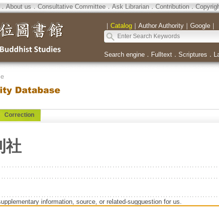
．
About us
．
Consultative Committee
．
Ask Librarian
．
Contribution
．
Copyrig
｜
Catalog
｜
Author Authority
｜
Google
｜
Search engine
．
Fulltext
．
Scriptures
．
L
se
Correction
刊社
supplementary information, source, or related-sugguestion for us.