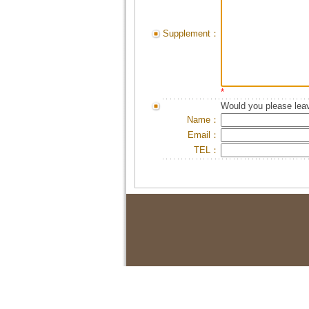
Supplement：
*
Would you please leav
Name：
Email：
TEL：