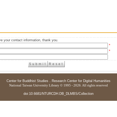
e your contact information, thank you.
*
*
Center for Buddhist Studies
．
Research Center for Digital Humanities
National Taiwan University Library © 1995 - 2026. All rights reserved
doi:10.6681/NTURCDH.DB_DLMBS/Collection