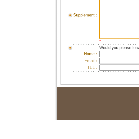
Supplement：
*
Would you please leav
Name：
Email：
TEL：