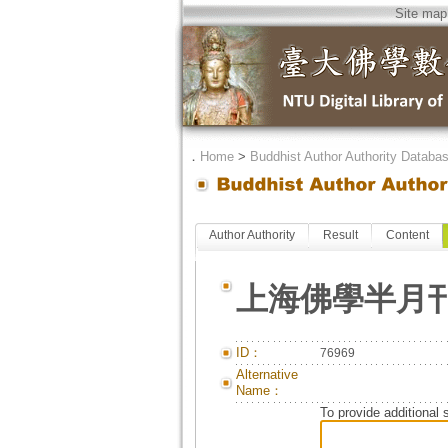
Site map
．
Home
>
Buddhist Author Authority Databa
Author Authority
Result
Content
上海佛學半月
ID：
76969
Alternative
Name：
To provide additional 