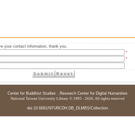
e your contact information, thank you.
*
*
Center for Buddhist Studies
．
Research Center for Digital Humanities
National Taiwan University Library © 1995 - 2026. All rights reserved
doi:10.6681/NTURCDH.DB_DLMBS/Collection