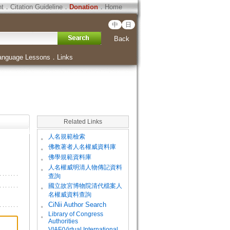
ht
．
Citation Guideline
．
Donation
．
Home
中
日
Back
anguage Lessons
．
Links
Related Links
。
人名規範檢索
。
佛教著者人名權威資料庫
。
佛學規範資料庫
。
人名權威明清人物傳記資料
查詢
。
國立故宮博物院清代檔案人
名權威資料查詢
。
CiNii Author Search
Library of Congress
。
Authorities
VIAF(Virtual International