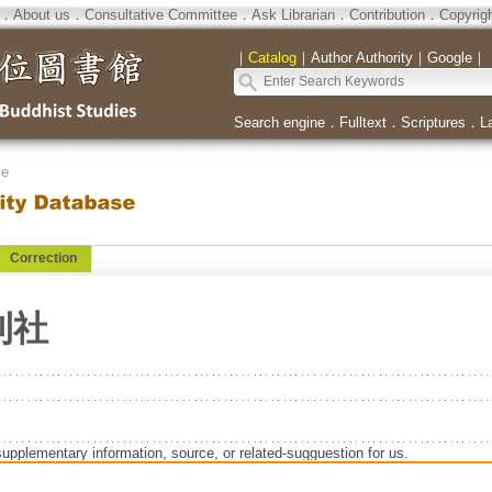
．
About us
．
Consultative Committee
．
Ask Librarian
．
Contribution
．
Copyrig
｜
Catalog
｜
Author Authority
｜
Google
｜
Search engine
．
Fulltext
．
Scriptures
．
L
se
Correction
刊社
supplementary information, source, or related-sugguestion for us.