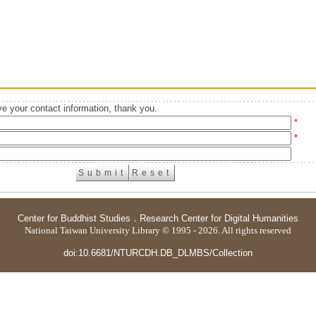
e your contact information, thank you.
*
*
Center for Buddhist Studies
．
Research Center for Digital Humanities
National Taiwan University Library © 1995 - 2026. All rights reserved
doi:10.6681/NTURCDH.DB_DLMBS/Collection