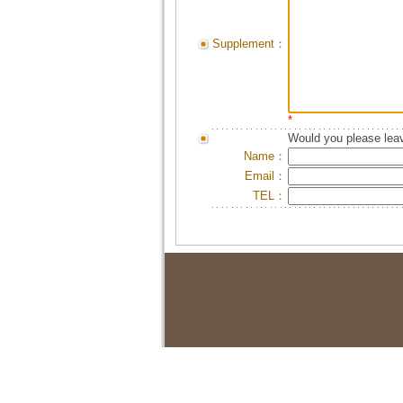
Supplement：
*
Would you please leav
Name：
Email：
TEL：