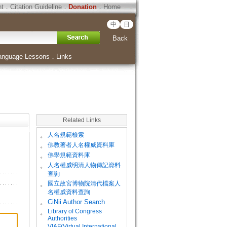
ht
．
Citation Guideline
．
Donation
．
Home
中
日
Back
anguage Lessons
．
Links
Related Links
。
人名規範檢索
。
佛教著者人名權威資料庫
。
佛學規範資料庫
。
人名權威明清人物傳記資料
查詢
。
國立故宮博物院清代檔案人
名權威資料查詢
。
CiNii Author Search
Library of Congress
。
Authorities
VIAF(Virtual International