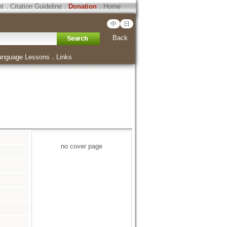
ht
．
Citation Guideline
．
Donation
．
Home
中
日
Back
anguage Lessons
．
Links
no cover page