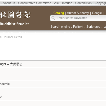
．
About us
．
Consultative Committee
．
Ask Librarian
．
Contribution
．
Copyrig
｜
Catalog
｜
Author Authority
｜
Google
｜
Search engine
．
Fulltext
．
Scriptures
．
L
>
Journal Detail
hought = 大覺思想
cademic
ar