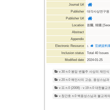
Journal Url
Publisher
대각사상연구원＝Inst
Publisher Url
Location
首爾, 韓國 [Seoul
Abstract
Appendix
Electronic Resource
官網資料
1.
Inclusion status
Total
40
Issues
Modified date
2024-01-25
v.30 n.0 봉암 변월주 사상의 재인식 (20
v.20 n.0 해인사의 고승, 용성스님과 고암
v.11 n.0 (2008) - v.19 n.0 대
v.창간호 n.0 백용성스님과 불교계의 독립운동