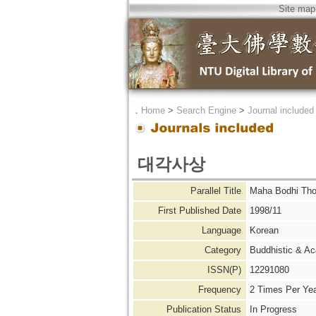
Site map
．
Home
>
Search Engine
>
Journal included
대각사상
Parallel Title
Maha Bodhi T
First Published Date
1998/11
Language
Korean
Category
Buddhistic & A
ISSN(P)
12291080
Frequency
2 Times Per Ye
Publication Status
In Progress