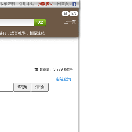
版權聲明
．
引用本站
．
捐款贊助
．
回首頁
．
日
EN
上一頁
佛典
．
語言教學
．
相關連結
3,779
館藏量：
種期刊
進階查詢