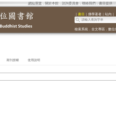
網站導覽
．
關於本館
．
諮詢委員會
．
聯絡我們
．
書目提供
．
｜
書目
｜
佛學著者
｜
站內
｜
檢索系統
．
全文專區
．
數位
期刊授權
使用說明