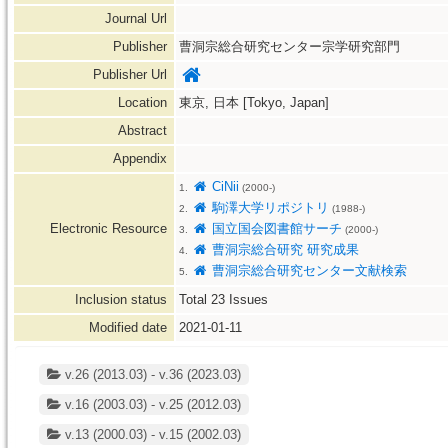
Journal Url
Publisher
曹洞宗総合研究センター宗学研究部門
Publisher Url
Location
東京, 日本 [Tokyo, Japan]
Abstract
Appendix
CiNii
1.
(2000-)
駒澤大学リポジトリ
2.
(1988-)
Electronic Resource
国立国会図書館サーチ
3.
(2000-)
曹洞宗総合研究 研究成果
4.
曹洞宗総合研究センター文献検索
5.
Inclusion status
Total
23
Issues
Modified date
2021-01-11
v.26 (2013.03) - v.36 (2023.03)
v.16 (2003.03) - v.25 (2012.03)
v.13 (2000.03) - v.15 (2002.03)