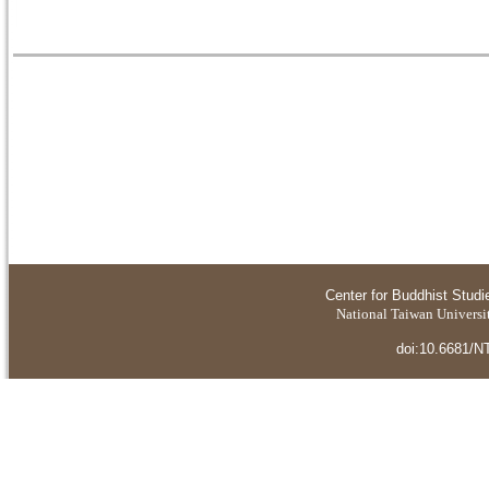
Center for Buddhist Studi
National Taiwan Universit
doi:10.6681/