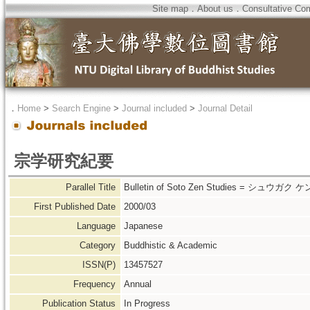
Site map
．
About us
．
Consultative Co
．
Home
>
Search Engine
>
Journal included
>
Journal Detail
宗学研究紀要
Parallel Title
Bulletin of Soto Zen Studies = シュウガク
First Published Date
2000/03
Language
Japanese
Category
Buddhistic & Academic
ISSN(P)
13457527
Frequency
Annual
Publication Status
In Progress