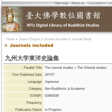
Site map
．
About us
．
Consultative Co
．
Home
>
Search Engine
>
Journal included
>
Journal Detail
九州大学東洋史論集
Parallel Title
The oriental studies = The Oriental studies
First Published Date
1973/7
Language
Japanese
Category
Non-Buddhistic & Academic
ISSN(P)
02865939
Frequency
Publication Status
In Progress