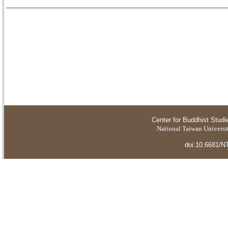
Center for Buddhist Studi
National Taiwan Universit
doi:10.6681/