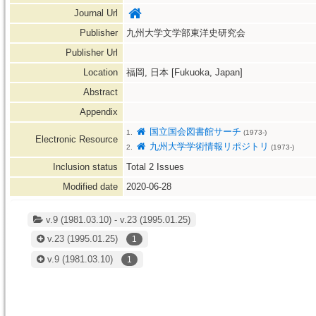
Journal Url
Publisher
九州大学文学部東洋史研究会
Publisher Url
Location
福岡, 日本 [Fukuoka, Japan]
Abstract
Appendix
国立国会図書館サーチ
1.
(1973-)
Electronic Resource
九州大学学術情報リポジトリ
2.
(1973-)
Inclusion status
Total
2
Issues
Modified date
2020-06-28
v.9 (1981.03.10) - v.23 (1995.01.25)
v.23
(1995.01.25)
1
v.9
(1981.03.10)
1