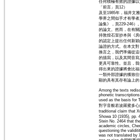
任何積極有效的證據以
「前言」頁12）
及至1985年，福井
學界之間似乎才有學者
論集》，頁229-2
的論文。然而，在有關
持敦煌石室抄本與《房
的認定上提出任何新穎
論證的方式。在本文對
換言之，我們準備從這
的描寫，以及其間音寫
更具可靠性。並且，我們認
得出來的證據將會比福
一類外部證據的獲致往
顯的具有其存有論上的旨趣
Among the texts redis
phonetic transcription
used as the basis for
對字音般若波羅蜜多心經; T8.85
traditional claim tha
Showa 10 (1935), pp. 4
Stein No. 2464 that t
academic circles, Chen
questioning the validi
was not translated by 