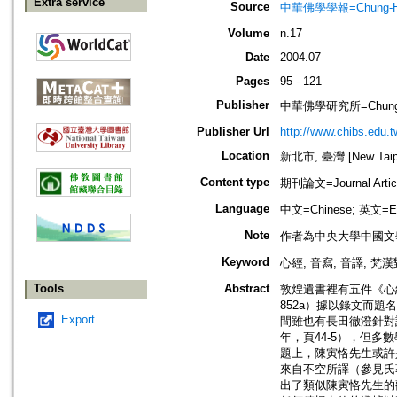
Extra service
Source
中華佛學學報=Chung-Hwa Bu
Volume
n.17
Date
2004.07
Pages
95 - 121
Publisher
中華佛學研究所=Chung-Hwa 
Publisher Url
http://www.chibs.edu.t
Location
新北市, 臺灣 [New Taipei
Content type
期刊論文=Journal Artic
Language
中文=Chinese; 英文=En
Note
作者為中央大學中國文
Keyword
心經; 音寫; 音譯; 梵
Tools
Abstract
敦煌遺書裡有五件《心經
852a）據以錄文而
Export
間雖也有長田徹澄針對
年，頁44-5），但
題上，陳寅恪先生或許
來自不空所譯（參見氏
出了類似陳寅恪先生的