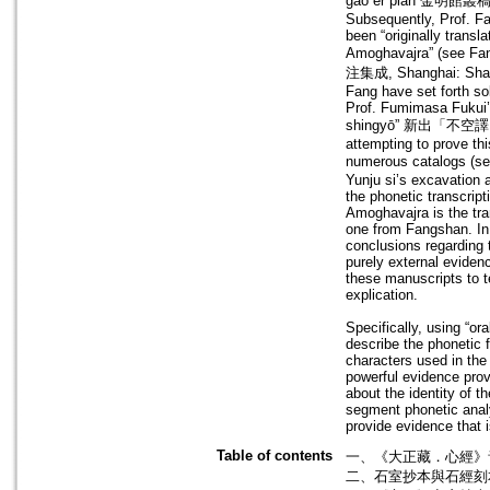
gao er pian 金明館叢稿二編,
Subsequently, Prof. F
been “originally trans
Amoghavajra” (see Fa
注集成, Shanghai: Shangh
Fang have set forth sol
Prof. Fumimasa Fukui’
shingyō” 新出「不空譯」梵
attempting to prove th
numerous catalogs 
Yunju si’s excavation a
the phonetic transcript
Amoghavajra is the tr
one from Fangshan. In 
conclusions regarding t
purely external evidenc
these manuscripts to te
explication.
Specifically, using “ora
describe the phonetic f
characters used in the
powerful evidence provi
about the identity of th
segment phonetic analy
provide evidence that 
Table of contents
一、《大正藏．心經》
二、石室抄本與石經刻本