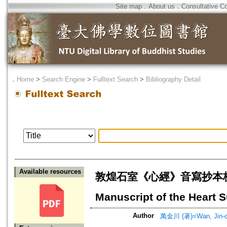
Site map
．
About us
．
Consultative C
．
Home
>
Search Engine
>
Fulltext Search
>
Bibliography Detail
Available resources
敦煌石室《心經》音寫抄本校釋序說=Th
Manuscript of the Heart 
Author
萬金川 (著)=Wan, Jin-ch