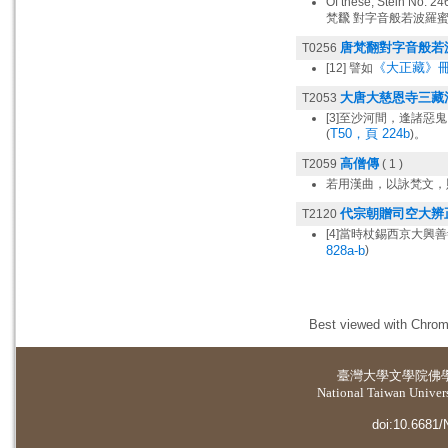
Of these, Stein No. 24
梵飜 對字音般若波羅蜜
唐梵翻對字音般若
T0256
《大正藏》冊 
[12] 譬如
大唐大慈恩寺三藏
T2053
[3]至沙河間，逢諸
T50，頁 224b
(
)。
高僧傳
T2059
( 1 )
若用漢曲，以詠梵文，
代宗朝贈司空大辨
T2120
[4]當時杖錫西京大
828a-b
)
Best viewed with Chrome
臺灣大學
文學院佛
National Taiwan Universi
doi:10.6681