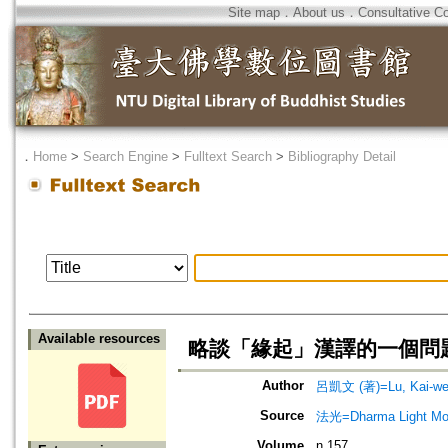
Site map
．
About us
．
Consultative C
．
Home
>
Search Engine
>
Fulltext Search
>
Bibliography Detail
Available resources
略談「緣起」漢譯的一個問題
Author
呂凱文 (著)=Lu, Kai-wen
Source
法光=Dharma Light Mo
Volume
n.157