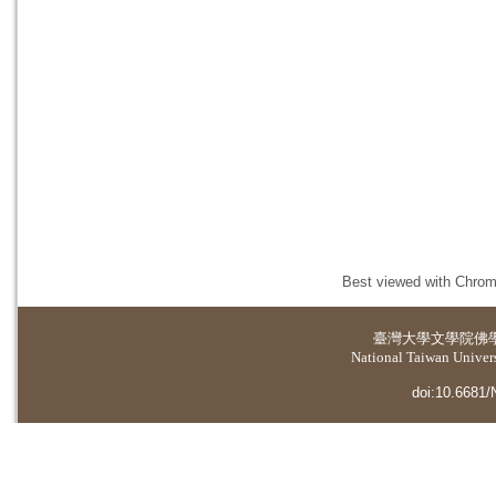
Best viewed with Chrome
臺灣大學
文學院佛
National Taiwan Universi
doi:10.6681