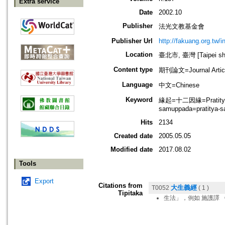
Extra service
Date
2002.10
Publisher
法光文教基金會
Publisher Url
http://fakuang.org.tw/
Location
臺北市, 臺灣 [Taipei shi
Content type
期刊論文=Journal Artic
Language
中文=Chinese
Keyword
緣起=十二因緣=Pratityasa
samuppada=pratitya-s
Hits
2134
Created date
2005.05.05
Modified date
2017.08.02
Tools
Export
Citations from
大生義經
T0052
( 1 )
Tipitaka
生法」，例如 施護譯