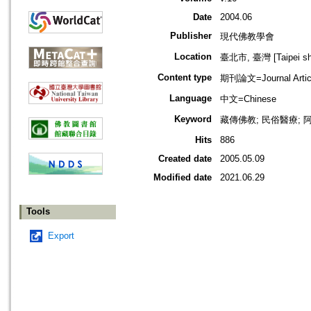
Date
2004.06
Publisher
現代佛教學會
Location
臺北市, 臺灣 [Taipei shi
Content type
期刊論文=Journal Artic
Language
中文=Chinese
Keyword
藏傳佛教; 民俗醫療; 
Hits
886
Created date
2005.05.09
Modified date
2021.06.29
Tools
Export