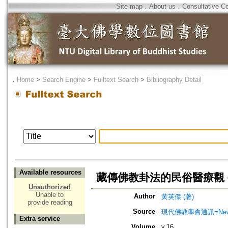
Site map
．
About us
．
Consultative C
．
Home
>
Search Engine
>
Fulltext Search
>
Bibliography Detail
Available resources
藏傳佛教卦法的民俗醫療觀 
Unauthorized
Unable to
Author
黃英傑 (著)
provide reading
Source
現代佛教學會通訊=Newslett
Extra service
Volume
v.16