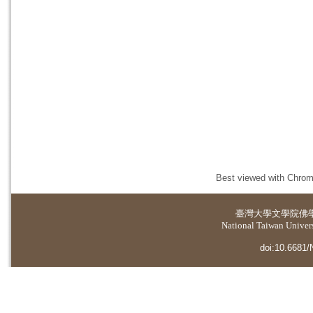
Best viewed with Chrome
臺灣大學
文學院佛
National Taiwan Universi
doi:10.6681