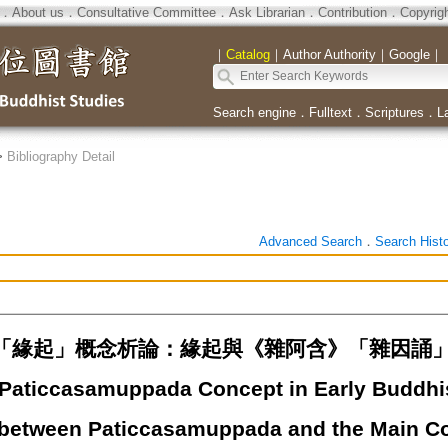
．
About us
．
Consultative Committee
．
Ask Librarian
．
Contribution
．
Copyrig
｜
Catalog
｜
Author Authority
｜
Google
｜
Search engine
．
Fulltext
．
Scriptures
．
L
>
Bibliography Detail
Advanced Search
．
Search Hist
「緣起」概念析論：緣起與《雜阿含》「雜因誦」
 Paticcasamuppada Concept in Early Budd
 between Paticcasamuppada and the Main Co