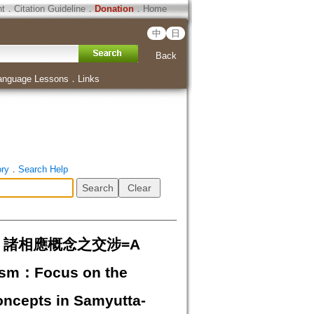
ht
．
Citation Guideline
．
Donation
．
Home
中
日
Back
anguage Lessons
．
Links
ory
．
Search Help
諸相應概念之交涉=A
hism：Focus on the
ncepts in Samyutta-