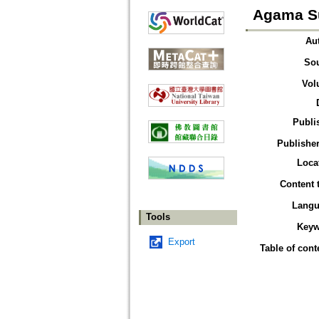
Agama Su
Au
So
Vol
Publi
Publisher
Loca
Content 
Langu
Tools
Keyw
Export
Table of cont