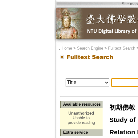
Site map
．
Home
>
Search Engine
>
Fulltext Search
Available resources
初期佛教
Unauthorized
Unable to
Study of
provide reading
Relation
Extra service