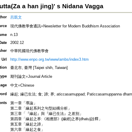
tta(Za a han jing)' s Nidana Vagga
thor
呂凱文
urce
現代佛教學會通訊=Newsletter for Modern Buddhism Association
ume
n.13
Date
2002.12
sher
中華民國現代佛教學會
 Url
http://www.enpo.org.tw/www/ambs/index3.htm
tion
臺北市, 臺灣 [Taipei shih, Taiwan]
type
期刊論文=Journal Article
age
中文=Chinese
ord
緣起; 緣已生法; 食; 諦; 界; aticcasamuppad; Paticcasamuppanna dhamma
ents
第一章「導論」
第二章「緣起系列之句型結構分析」
第三章「『緣起』與『緣已生法』之差別」
第四章「緣起之界:《相應部》(緣經)之界(dhatu)詮釋」
第五章「緣起之諦」
第六章「緣起之食」