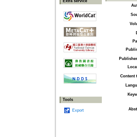
Extra service
Au
So
Vol
Pa
Publi
Publisher
Loca
Content 
Langu
Keyw
Tools
Abst
Export