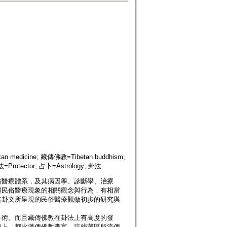
edicine; 藏傳佛教=Tibetan buddhism;
=Protector; 占卜=Astrology; 卦法
俗醫療體系，及其病因學、診斷學、治療
與民俗醫療現象的相關觀念與行為，有相當
其卦文所呈現的民俗醫療觀做初步的研究與
卜術。而且藏傳佛教在卦法上有高度的發
面上，都比漢傳佛教豐富。這些藏區所流傳