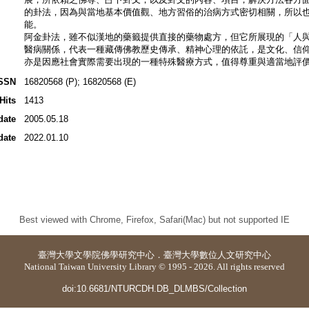
的卦法，因為與當地基本價值觀、地方習俗的治病方式密切相關，所以
能。
阿金卦法，雖不似漢地的藥籤提供直接的藥物處方，但它所展現的「人
醫病關係，代表一種藏傳佛教歷史傳承、精神心理的依託，是文化、信
亦是因應社會實際需要出現的一種特殊醫療方式，值得尊重與適當地評
SSN
16820568 (P); 16820568 (E)
Hits
1413
date
2005.05.18
date
2022.01.10
Best viewed with Chrome, Firefox, Safari(Mac) but not supported IE
臺灣大學
文學院佛學研究中心
．
臺灣大學數位人文研究中心
National Taiwan University Library © 1995 - 2026. All rights reserved
doi:10.6681/NTURCDH.DB_DLMBS/Collection