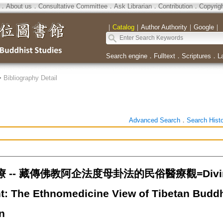
．
About us
．
Consultative Committee
．
Ask Librarian
．
Contribution
．
Copyrig
｜
Catalog
｜
Author Authority
｜
Google
｜
Search engine
．
Fulltext
．
Scriptures
．
L
>
Bibliography Detail
Advanced Search
．
Search Hist
-- 藏傳佛教阿企法度母卦法的民俗醫療觀=Divinatio
t: The Ethnomedicine View of Tibetan Buddh
n