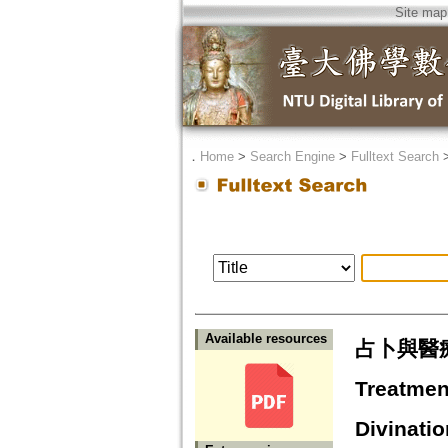
Site map
．
Home
>
Search Engine
>
Fulltext Search
Available resources
占卜與醫療 
Treatmen
Divinatio