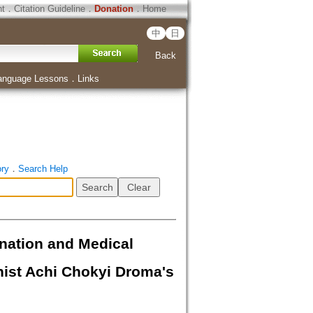
ht
．
Citation Guideline
．
Donation
．
Home
中
日
Back
anguage Lessons
．
Links
ory
．
Search Help
n and Medical
ist Achi Chokyi Droma's