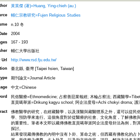
thor
黃英傑 (著)=Huang, Ying-chieh (au.)
urce
輔仁宗教研究=Fujen Religious Studies
ume
n.10 冬
Date
2004
ges
167 - 193
sher
輔仁大學出版社
 Url
http://www.rsd.fju.edu.tw/
tion
臺北縣, 臺灣 [Taipei hsien, Taiwan]
type
期刊論文=Journal Article
age
中文=Chinese
ord
民俗醫療=Ethnomedicine; 占察善惡業報經; 木輪占察法; 西藏醫學=Tibetan m
直貢噶舉派=Drikung kagyu school; 阿企法度母=Achi chokyi droma; 護法
ract
佛教醫學的研究，在經藏醫學，以及漢醫與藏醫體系之外，還可以從民
學、預防學來進行。這個角度對於從醫療的社會、文化角度，了解佛教
的重要性。筆者本文即以藏傳佛教直貢噶舉派阿企法度母卦法為例，對
探討。
結果發現藏傳佛教的內明中沒有卜卦、算命之術，但西藏有佛教化的占
展，所依賴之佛尊、占卜卦叉，以及卦文的內容、項目，解決方法各方