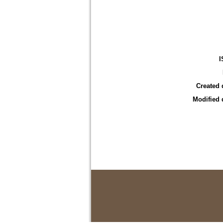
I
Created 
Modified 