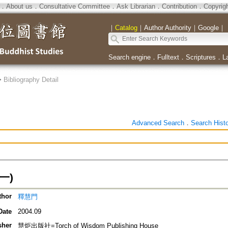
．
About us
．
Consultative Committee
．
Ask Librarian
．
Contribution
．
Copyrig
｜
Catalog
｜
Author Authority
｜
Google
｜
Search engine
．
Fulltext
．
Scriptures
．
L
>
Bibliography Detail
Advanced Search
．
Search Hist
一)
thor
釋慧門
Date
2004.09
sher
慧炬出版社=Torch of Wisdom Publishing House