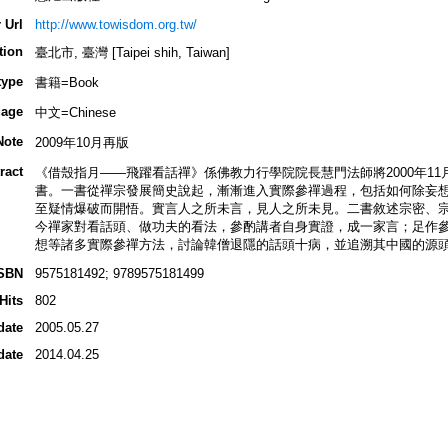
 Url
http://www.towisdom.org.tw/
tion
臺北市, 臺灣 [Taipei shih, Taiwan]
type
書籍=Book
age
中文=Chinese
Note
2009年10月再版
ract
《借殼指月——飛躍看話禪》係佛教力行學院院長慧門法師將2000年11月
書。一書從禪宗發展簡史說起，漸漸進入實際參禪過程，包括如何除妄
至疑情爆破而開悟。實言人之所未言，見人之所未見。二書敘述宗密、
今禪家對看話頭、做功夫的看法，參酌講者自身實證，成一家言；足作
想等諸多實際參禪方法，討論韓僧退隱的話頭十病，並追溯其中國的源
SBN
9575181492; 9789575181499
Hits
802
date
2005.05.27
date
2014.04.25