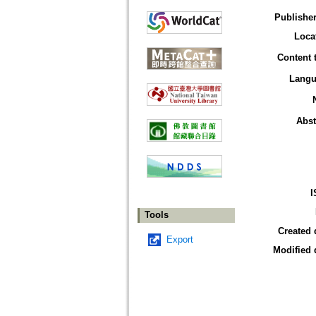
Publisher
Loca
Content 
Langu
Abst
I
Tools
Created 
Export
Modified 