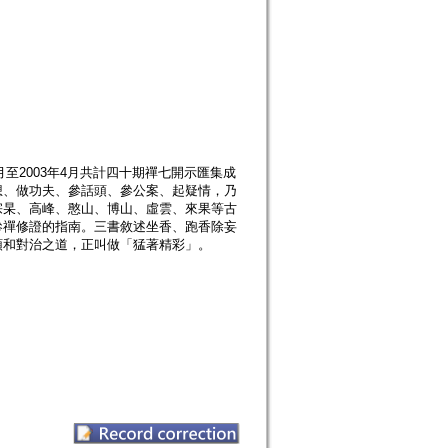
至2003年4月共計四十期禪七開示匯集成
想、做功夫、參話頭、參公案、起疑情，乃
宗杲、高峰、憨山、博山、虛雲、來果等古
參禪修證的指南。三書敘述坐香、跑香除妄
頭和對治之道，正叫做「猛著精彩」。