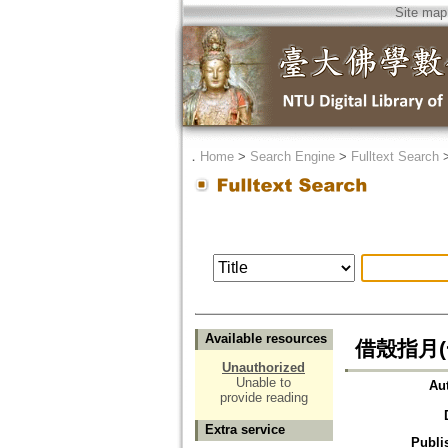
Site map
．
Home
>
Search Engine
>
Fulltext Search
Available resources
借殼指月(
Unauthorized
Unable to
Au
provide reading
Extra service
Publi