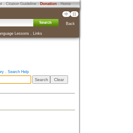
ht
．
Citation Guideline
．
Donation
．
Home
中
日
Back
anguage Lessons
．
Links
ory
．
Search Help