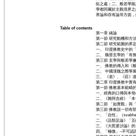
似之處；二、般若學能
學都同屬於主觀境界之
界論和存有論等方面，
Table of contents
第一章 緒論
第一節 研究動機和方
第二節 研究範圍的界
一、 印度佛教史中的
二、 魏晉玄學的「有
第三節 玄學與般若學
一、 佛教的傳入和《
二、 中國漢魏之際學
三、 《老》、《莊》
第二章 印度佛教中實
第一節 佛教基本範疇
一、經典的口傳與本母(m
二、《雜阿含經》「本
第二節 「如實觀」與
第三節 佛教說一切有
一、「自性」（svabh
二、《品類足論》「五
三、《大毘婆沙論》的
四、「極微」--不可認