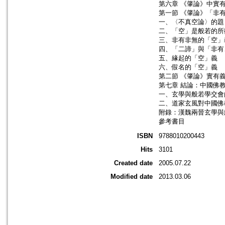
第六章 《肇論》中實
第一節 《肇論》「非
一、〈不真空論〉的題
二、「空」是般若的所
三、非有非無的「空」
四、「二諦」與「非有
五、緣起的「空」義
六、假名的「空」義
第二節 《肇論》實有
第七章 結論：中國佛
一、玄學與般若學交會
二、道家玄風對中國佛
附錄：漢魏兩晉玄學與
參考書目
ISBN
9788010200443
Hits
3101
Created date
2005.07.22
Modified date
2013.03.06