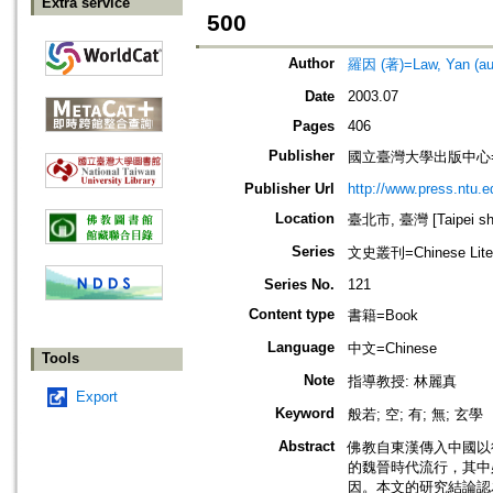
Extra service
500
Author
羅因 (著)=Law, Yan (au
Date
2003.07
Pages
406
Publisher
國立臺灣大學出版中心=Nation
Publisher Url
http://www.press.ntu.e
Location
臺北市, 臺灣 [Taipei shi
Series
文史叢刊=Chinese Literat
Series No.
121
Content type
書籍=Book
Language
中文=Chinese
Tools
Note
指導教授: 林麗真
Export
Keyword
般若; 空; 有; 無; 玄學
Abstract
佛教自東漢傳入中國以
的魏晉時代流行，其中
因。本文的研究結論認