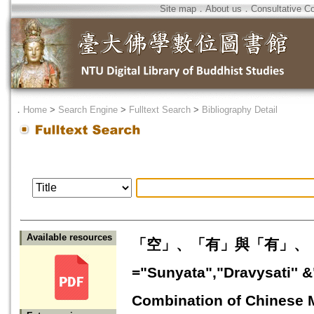
Site map
．
About us
．
Consultative C
．
Home
>
Search Engine
>
Fulltext Search
>
Bibliography Detail
Available resources
「空」、「有」與「有」、「
="Sunyata","Dravysati'' &
Combination of Chinese M