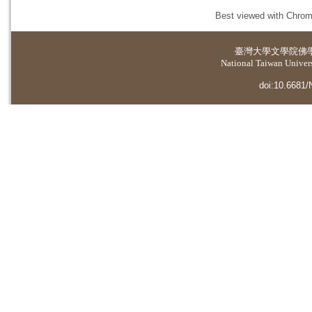
Best viewed with Chrome
臺灣大學
文學院佛
National Taiwan Universi
doi:10.6681