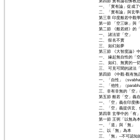
第四節 實有論在佛教
一、「實有論」促成了
二、「實有論」與玄學
第三章 印度般若中觀
第一節 「空三昧」與
第二節 《般若經》的
一、 諸法皆「空」
二、 假名不實
三、 如幻如夢
第三節 《大智度論》
一、 緣起無自性的「
二、 如幻、無實的一
三、 可見可聞的諸法
第四節 《中觀‧觀有
一、「自性」（svabh
二、「他性」（parabh
三、非有非無的「空」
第五節 般若「空」義
一、「空」義在印度佛
二、「空」義提供玄、
第四章 玄學中的「有
第一節 王弼「以無為
一、「道」與「無」
二、以「無」為本
三、「無」--不可認知