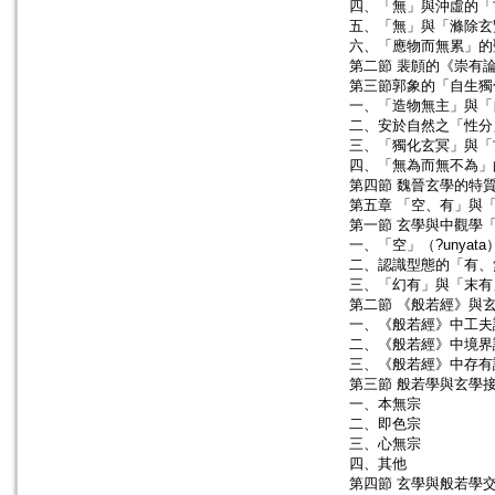
四、「無」與沖虛的「
五、「無」與「滌除玄
六、「應物而無累」的
第二節 裴頠的《崇有
第三節郭象的「自生獨
一、「造物無主」與「
二、安於自然之「性分
三、「獨化玄冥」與「
四、「無為而無不為」
第四節 魏晉玄學的特
第五章 「空、有」與
第一節 玄學與中觀學
一、「空」（?unyat
二、認識型態的「有、
三、「幻有」與「末有
第二節 《般若經》與
一、《般若經》中工夫
二、《般若經》中境界
三、《般若經》中存有
第三節 般若學與玄學
一、本無宗
二、即色宗
三、心無宗
四、其他
第四節 玄學與般若學