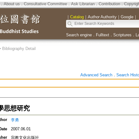
．
About us
．
Consultative Committee
．
Ask Librarian
．
Contribution
．
Copyrig
｜
Catalog
｜
Author Authority
｜
Google
｜
Search engine
．
Fulltext
．
Scriptures
．
L
>
Bibliography Detail
Advanced Search
．
Search Hist
學思想研究
thor
李勇
Date
2007.06.01
sher
宗教文化出版社