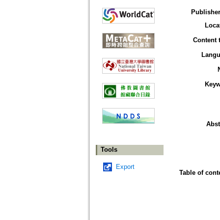
Publisher
Loca
Content 
Langu
Keyw
Abst
Tools
Export
Table of cont