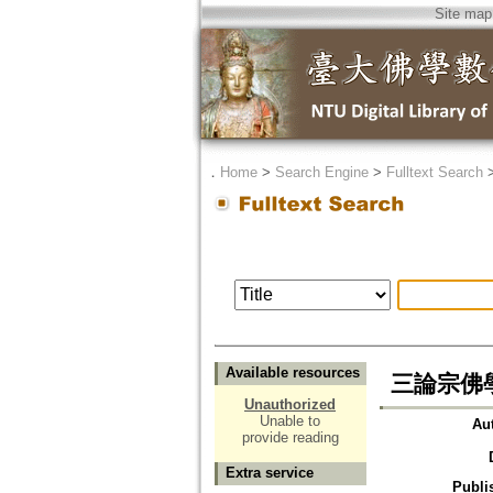
Site map
．
Home
>
Search Engine
>
Fulltext Search
Available resources
三論宗佛
Unauthorized
Unable to
Au
provide reading
Extra service
Publi