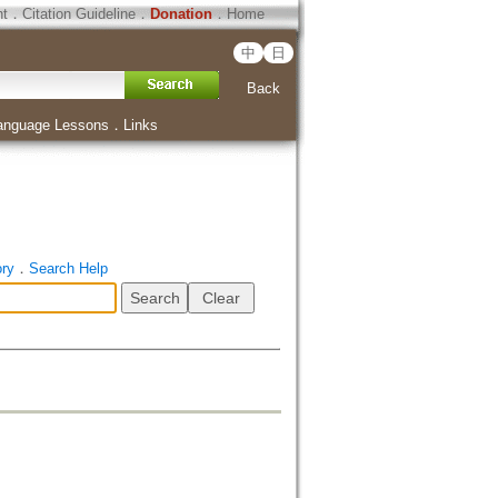
ht
．
Citation Guideline
．
Donation
．
Home
中
日
Back
anguage Lessons
．
Links
ory
．
Search Help