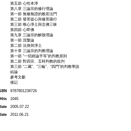
第五節 心性本淨
第八章 三論宗的修行理論
第一節 無修無證的般若法門
第二節 發菩提心與修菩薩行
第三節 唯心淨土與念佛三昧
第四節 心即佛
第九章 三論宗的解脫理論
第一節 涅槃論
第二節 法身與淨土
第十章 三論宗的判教理論
第一節 “一切經論平等”的判教原則
第二節 對四宗、五時判教的批判
第三節 “二藏”、“三輪”、“四門”的判教學說
結論
參考文獻
後記
SBN
9787801238726
Hits
1045
date
2005.07.22
date
2011.06.21