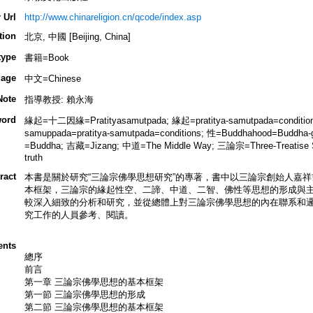
 Url
http://www.chinareligion.cn/qcode/index.asp
tion
北京, 中國 [Beijing, China]
type
書籍=Book
age
中文=Chinese
Note
指導教授: 賴永海
ord
緣起=十二因緣=Pratityasamutpada; 緣起=pratitya-samutpada=condition
samuppada=pratitya-samutpada=conditions; 性=Buddhahood=Buddha-
=Buddha; 吉藏=Jizang; 中道=The Middle Way; 三論宗=Three-Treatise S
truth
ract
本書是關於研究“三論宗佛學思想研究”的專著，書中以三論宗創始人嘉
本框架，三論宗的緣起性空、二諦、中道、二智、佛性等思想的形成與
較深入細致的分析和研究，並從總體上對三論宗佛學思想的內在聯系和邏
究工作的人員參考、閱讀。
ents
總序
前言
第一章 三論宗佛學思想的基本框架
第一節 三論宗佛學思想的形成
第二節 三論宗佛學思想的基本框架