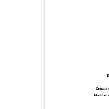
I
Created 
Modified 