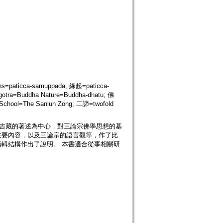
s=paticca-samuppada; 緣起=paticca-
gotra=Buddha Nature=Buddha-dhatu; 佛
chool=The Sanlun Zong; 二諦=twofold
祥吉藏的著述為中心，對三論宗佛學思想的基
主要內容，以及三論宗的語言觀等，作了比
輯結構作出了說明。 本書適合從事相關研