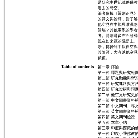
是研究中世紀藏傳佛教
過去的時空。
筆者依據《辨別正見》
的譯文與詮釋，對了解
他空見在中觀與唯識兩
歸屬？其他兩系的學者
考。特別是多布巴詮釋
繞在如來藏的議題上。
涉，轉變到中觀自空與
其論師，大有以他空見
價值。
Table of contents
第一章 序論
第一節 釋題與研究範
第二節 研究動機與背
第三節 研究進路與方
第四節 研究架構與預
第二章 他空見研究史
第一節 中文圖書資料
第二節 中文期刊、專
第三節 英文圖書資料
第四節 英文期刊檢證
第五節 本章小結
第三章 印度與西藏的
第一節 印度小乘佛教