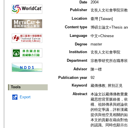
Date
2004
Publisher
玄奘人文社會學院宗教
Location
臺灣 [Taiwan]
Content type
博碩士論文=Thesis and D
Language
中文=Chinese
Degree
master
Institution
玄奘人文社會學院
Department
宗教學研究所在職專班
Advisor
陳一標
Publication year
92
Keyword
藏傳佛教; 辨別正見
Tools
Abstract
本論文以藏傳佛教覺囊
Export
藏思想背景脈絡後，依
構、祖師傳承與經論依
的特定爭議，評析漢藏
提供與他空見相關的如
本文的貢獻在藉由對他
的認識。同時也顯示出