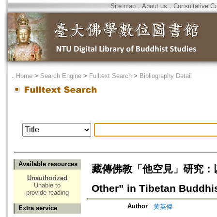
Site map
．
About us
．
Consultative C
．
Home
>
Search Engine
>
Fulltext Search
>
Bibliography Detail
Available resources
藏傳佛教「他空見」研究：以國燃巴
Unauthorized
Unable to
Other” in Tibetan Buddh
provide reading
Author
黃英傑
Extra service