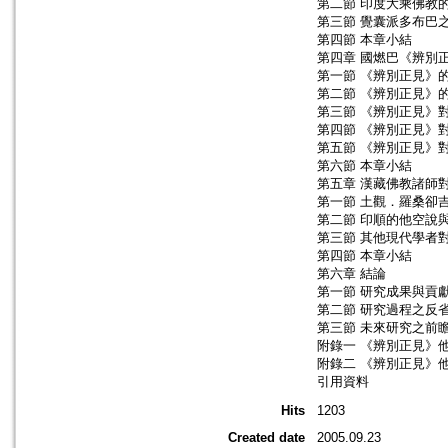
第二節 印度大乘佛教
第三節 覺囊派多布巴
第四節 本章小結
第四章 國燃巴《辨別
第一節 《辨別正見》
第二節 《辨別正見》
第三節 《辨別正見》
第四節 《辨別正見》
第五節 《辨別正見》
第六節 本章小結
第五章 漢藏佛教諸師
第一節 土觀．羅桑卻
第二節 印順的他空說
第三節 其他現代學者
第四節 本章小結
第六章 結論
第一節 研究成果與貢
第二節 研究過程之反
第三節 未來研究之前
附錄一 《辨別正見》
附錄二 《辨別正見》
引用資料
Hits
1203
Created date
2005.09.23