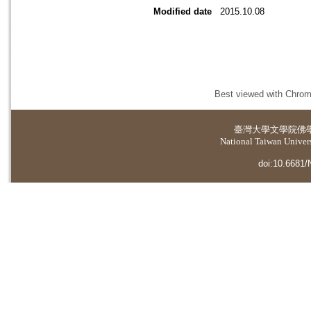
Modified date
2015.10.08
Best viewed with Chrome
臺灣大學
文學院佛
National Taiwan Universi
doi:10.6681