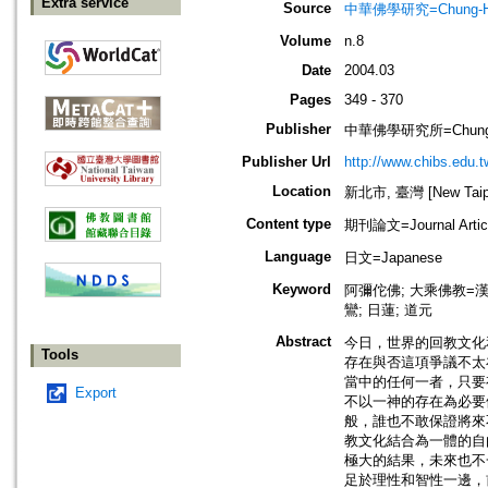
Extra service
Source
中華佛學研究=Chung-Hwa 
Volume
n.8
Date
2004.03
Pages
349 - 370
Publisher
中華佛學研究所=Chung-Hwa 
Publisher Url
http://www.chibs.edu.t
Location
新北市, 臺灣 [New Taipei
Content type
期刊論文=Journal Artic
Language
日文=Japanese
Keyword
阿彌佗佛; 大乘佛教=漢傳佛教
鸞; 日蓮; 道元
Abstract
今日，世界的回教文化
Tools
存在與否這項爭議不太
當中的任何一者，只要
Export
不以一神的存在為必要
般，誰也不敢保證將來
教文化結合為一體的自
極大的結果，未來也不
足於理性和智性一邊，