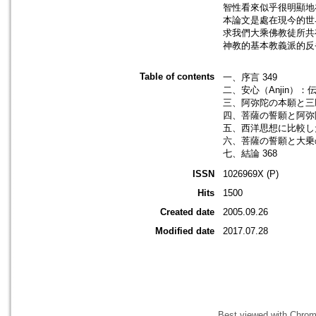
智性看來似乎很明顯地
本論文是處在現今的世
求我們大乘佛教徒所共
神教的基本教義派的反
Table of contents
一、序言 349
二、安心（Anjin）
三、阿弥陀の本願と三願
四、菩薩の誓願と阿弥陀
五、西洋思想に比較した
六、菩薩の誓願と大乗の
七、結論 368
ISSN
1026969X (P)
Hits
1500
Created date
2005.09.26
Modified date
2017.07.28
Best viewed with Chrome