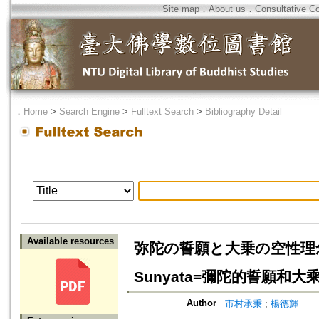
Site map
．
About us
．
Consultative C
．
Home
>
Search Engine
>
Fulltext Search
>
Bibliography Detail
Available resources
弥陀の誓願と大乗の空性理念=Amita
Sunyata=彌陀的誓願和
Author
市村承秉
;
楊德輝