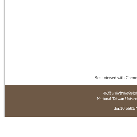
Best viewed with Chrome
臺灣大學
文學院佛
National Taiwan Universi
doi:10.6681