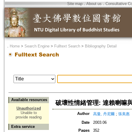
Site map
．
About us
．
Consultative C
．
Home
>
Search Engine
>
Fulltext Search
>
Bibliography Detail
Available resources
破壞性情緒管理: 達賴喇嘛
Unauthorized
Unable to
Author
高曼, 丹尼爾
;
張美惠
provide reading
Date
2003.06
Extra service
Pages
352