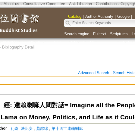
．
About us
．
Consultative Committee
．
Ask Librarian
．
Contribution
．
Copyrig
｜
Catalog
｜
Author Authority
｜
Google
｜
Search engine
．
Fulltext
．
Scriptures
．
L
>
Bibliography Detail
Advanced Search
．
Search Hist
 達賴喇嘛人間對話= Imagine all the People：
 Lama on Money, Politics, and Life as it Cou
thor
瓦奇, 法比安
;
蕭錦綿
;
第十四世達賴喇嘛