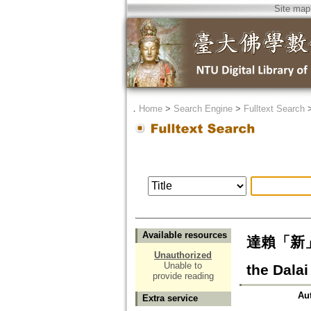
Site map
．
Home
>
Search Engine
>
Fulltext Search
Available resources
達賴「新」經:
Unauthorized
Unable to
the Dalai
provide reading
Au
Extra service