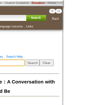
ht
．
Citation Guideline
．
Donation
．
Home
中
日
Back
anguage Lessons
．
Links
ory
．
Search Help
A Conversation with
ld Be