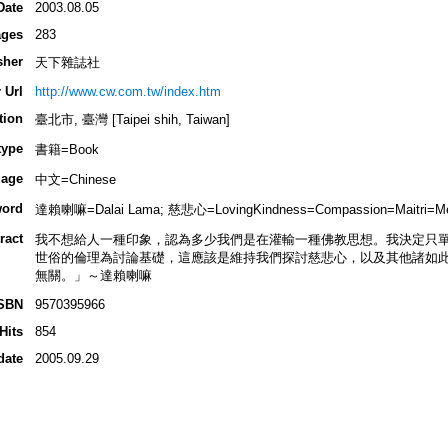
Date
2003.08.05
ges
283
sher
天下雜誌社
 Url
http://www.cw.com.tw/index.htm
tion
臺北市, 臺灣 [Taipei shih, Taiwan]
type
書籍=Book
age
中文=Chinese
ord
達賴喇嘛=Dalai Lama; 慈悲心=LovingKindness=Compassion=Maitri=Me
ract
我不想給人一種印象，認為多少我們是在灌輸一種佛教思想。我決定只
世俗的倫理為討論基礎，這應該是維持我們探討慈悲心，以及其他諸如
無關。」～達賴喇嘛
SBN
9570395966
Hits
854
date
2005.09.29