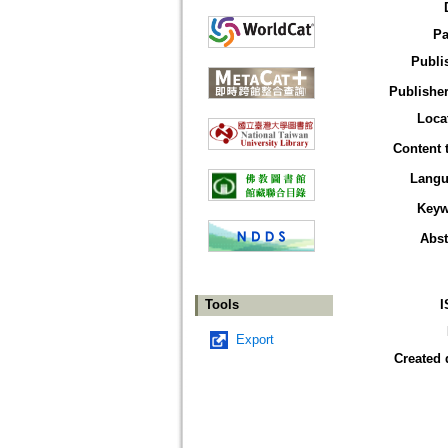
Pa
Publi
Publisher
Loca
Content 
Langu
Keyw
Abst
Tools
I
Export
Created 