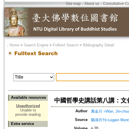
Site map
．
About us
．
Consultative C
．
Home
>
Search Engine
>
Fulltext Search
>
Bibliography Detail
Available resources
中國哲學史講話第八講：文
Unauthorized
Unable to
Author
萬金川 =Wan, Jin-chu
provide reading
Source
鵝湖月刊=Legein Mont
Extra service
Volume
n.20