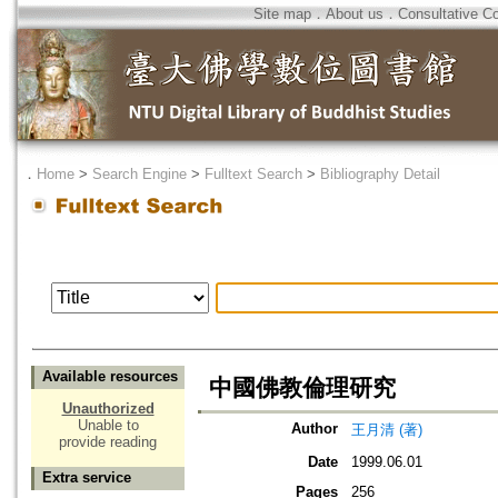
Site map
．
About us
．
Consultative C
．
Home
>
Search Engine
>
Fulltext Search
>
Bibliography Detail
Available resources
中國佛教倫理研究
Unauthorized
Unable to
Author
王月清 (著)
provide reading
Date
1999.06.01
Extra service
Pages
256