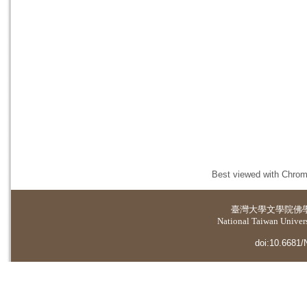
Best viewed with Chrome
臺灣大學
文學院佛
National Taiwan Universi
doi:10.6681