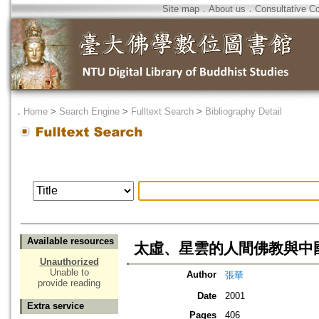
Site map
．
About us
．
Consultative C
．
Home
>
Search Engine
>
Fulltext Search
>
Bibliography Detail
Available resources
太虛、星雲的人間佛教與中
Unauthorized
Unable to
Author
張華
provide reading
Date
2001
Extra service
Pages
406