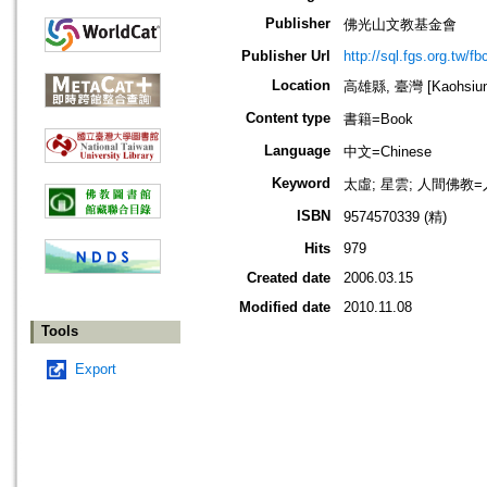
Publisher
佛光山文教基金會
Publisher Url
http://sql.fgs.org.tw/fb
Location
高雄縣, 臺灣 [Kaohsiung 
Content type
書籍=Book
Language
中文=Chinese
Keyword
太虛; 星雲; 人間佛教=入世佛
ISBN
9574570339 (精)
Hits
979
Created date
2006.03.15
Modified date
2010.11.08
Tools
Export