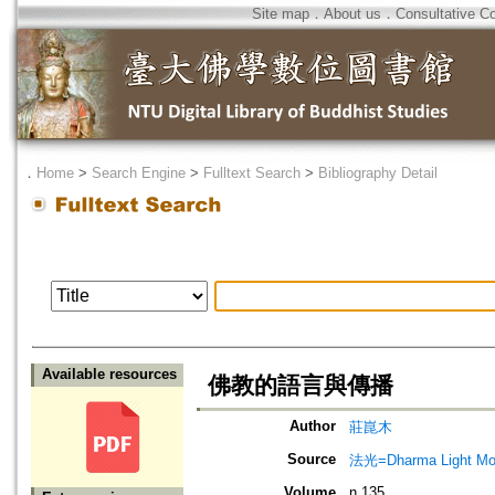
Site map
．
About us
．
Consultative C
．
Home
>
Search Engine
>
Fulltext Search
>
Bibliography Detail
Available resources
佛教的語言與傳播
Author
莊崑木
Source
法光=Dharma Light Mo
Volume
n.135