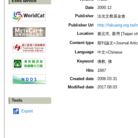
Extra service
Date
2000.12
Publisher
法光文教基金會
Publisher Url
http://fakuang.org.tw/
Location
臺北市, 臺灣 [Taipei shi
Content type
期刊論文=Journal Artic
Language
中文=Chinese
Keyword
佛教; 佛
Hits
1847
Created date
2006.03.31
Modified date
2017.08.03
Tools
Export