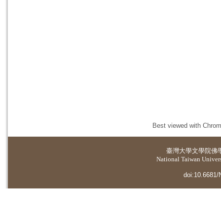
Best viewed with Chrome
臺灣大學
文學院佛
National Taiwan Universi
doi:10.6681