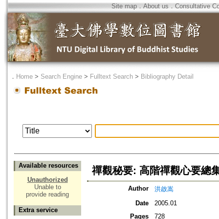
Site map
．
About us
．
Consultative C
．
Home
>
Search Engine
>
Fulltext Search
>
Bibliography Detail
Available resources
禪觀秘要: 高階禪觀心要總
Unauthorized
Unable to
Author
洪啟嵩
provide reading
Date
2005.01
Extra service
Pages
728