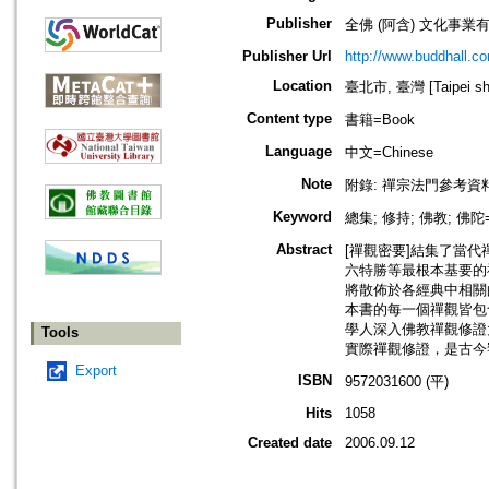
Publisher
全佛 (阿含) 文化事業有限公司=B
Publisher Url
http://www.buddhall.c
Location
臺北市, 臺灣 [Taipei shi
Content type
書籍=Book
Language
中文=Chinese
Note
附錄: 禪宗法門參考資
Keyword
總集; 修持; 佛教; 佛陀=
Abstract
[禪觀密要]結集了當代
六特勝等最根本基要的
將散佈於各經典中相關
本書的每一個禪觀皆包
學人深入佛教禪觀修證
Tools
實際禪觀修證，是古今
Export
ISBN
9572031600 (平)
Hits
1058
Created date
2006.09.12