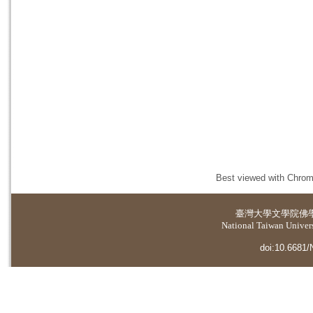
Best viewed with Chrome
臺灣大學
文學院佛
National Taiwan Universi
doi:10.6681