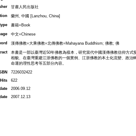
sher
甘肅人民出版社
tion
蘭州, 中國 [Lanzhou, China]
type
書籍=Book
uage
中文=Chinese
word
漢傳佛教=大乘佛教=北傳佛教=Mahayana Buddhism; 佛教; 佛
ract
本書是一部以臺灣近50年佛教為樣本，研究當代中國漢傳佛教信仰方式
相貌、在臺灣重建江浙佛教的一個實例、江浙佛教的本土化流變、政治
命運的理性思考等五部分內容。
ISBN
7226032422
Hits
622
date
2006.09.12
date
2007.12.13