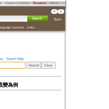
ht
．
Citation Guideline
．
Donation
．
Home
中
日
Back
anguage Lessons
．
Links
ory
．
Search Help
流變為例