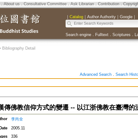
．
About us
．
Consultative Committee
．
Ask Librarian
．
Contribution
．
Copyrig
｜
Catalog
｜
Author Authority
｜
Google
｜
Search engine
．
Fulltext
．
Scriptures
．
L
>
Bibliography Detail
Advanced Search
．
Search Hist
漢傳佛教信仰方式的變遷 -- 以江浙佛教在臺灣的
thor
李尚全
Date
2005.11
ages
336