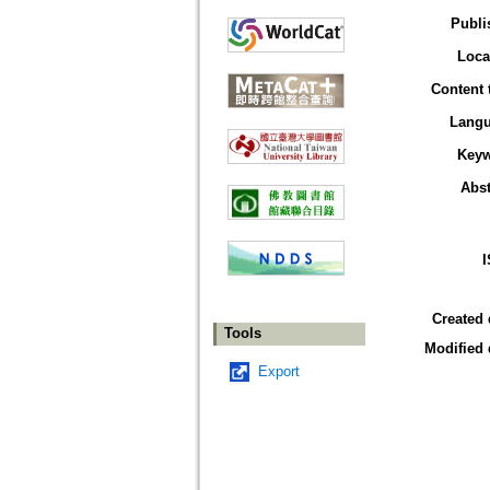
Publi
Loca
Content 
Lang
Key
Abst
Created 
Tools
Modified 
Export