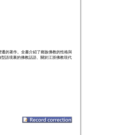
變遷的著作。全書介紹了鄉族佛教的性格與
轉型語境裏的佛教話語、關於江浙佛教現代