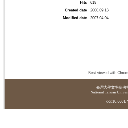
Hits
619
Created date
2006.09.13
Modified date
2007.04.04
Best viewed with Chrome
臺灣大學
文學院佛
National Taiwan Universi
doi:10.6681