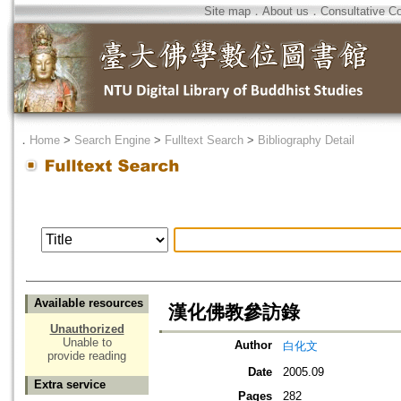
Site map
．
About us
．
Consultative C
．
Home
>
Search Engine
>
Fulltext Search
>
Bibliography Detail
Available resources
漢化佛教參訪錄
Unauthorized
Unable to
Author
白化文
provide reading
Date
2005.09
Extra service
Pages
282