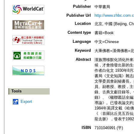
Publisher
中華書局
Publisher Url
http://www.zhbc.com.c
Location
北京, 中國 [Beijing, Ch
Content type
書籍=Book
Language
中文=Chinese
Keyword
大乘佛教=漢傳佛教=北傳佛
Abstract
漢族潛移默化消化外來
候，才會煥發出新的生
作者白化文 1930年
書局《文史知識》雜志
文學委員會副秘書長。
員、副教授、教授，主
Tools
錄、古典文獻目錄等。
錄》、《楹聯叢話全編
Export
導論》。已發表論文約
1984年英譯文載《哈
《〈首羅比丘見五百仙
龍去脈》，發表于199
ISBN
7101046991 (平)