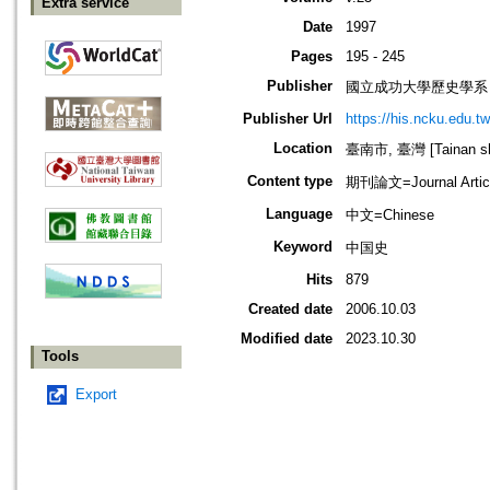
Extra service
Date
1997
Pages
195 - 245
Publisher
國立成功大學歷史學系
Publisher Url
https://his.ncku.edu.tw
Location
臺南市, 臺灣 [Tainan shi
Content type
期刊論文=Journal Artic
Language
中文=Chinese
Keyword
中国史
Hits
879
Created date
2006.10.03
Modified date
2023.10.30
Tools
Export