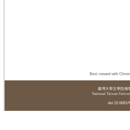
Best viewed with Chrome
臺灣大學
文學院佛
National Taiwan Universi
doi:10.6681