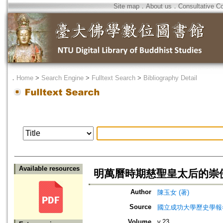
Site map
．
About us
．
Consultative C
．
Home
>
Search Engine
>
Fulltext Search
>
Bibliography Detail
Available resources
明萬曆時期慈聖皇太后的崇佛
Author
陳玉女 (著)
Source
國立成功大學歷史學報=Bulletin
Volume
v.23