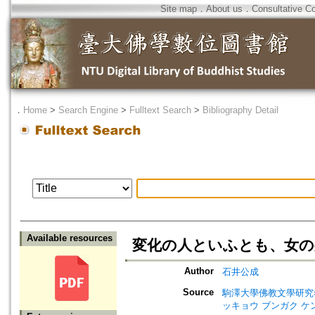
Site map
．
About us
．
Consultative C
．
Home
>
Search Engine
>
Fulltext Search
>
Bibliography Detail
Available resources
変化の人といふとも、女の
Author
石井公成
Source
駒澤大學佛教文學研究=Jour
ッキョウ ブンガク ケ