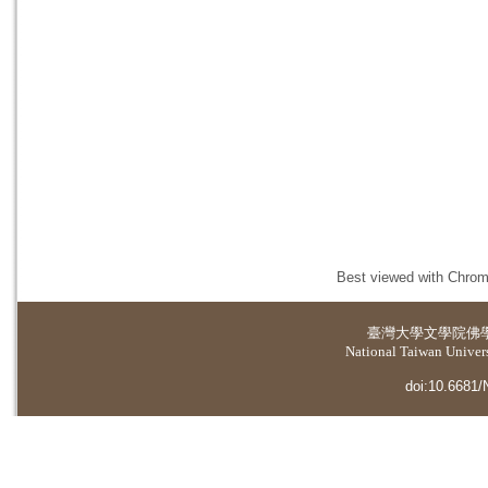
Best viewed with Chrome
臺灣大學
文學院佛
National Taiwan Universi
doi:10.6681