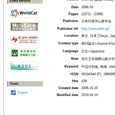
Extra service
Date
2006.03
Pages
(1071) - (1068)
Publisher
日本印度学仏教学会
Publisher Url
http://www.jaibs.jp/
Location
東京, 日本 [Tokyo, Jap
Content type
期刊論文=Journal Artic
Language
日文=Japanese
Note
四天王寺国際仏教大学
Keyword
中辺分別論; 唯識; sthi
ISSN
00194344 (P); 1884005
Hits
438
Tools
Created date
2006.10.20
Export
Modified date
2019.04.10