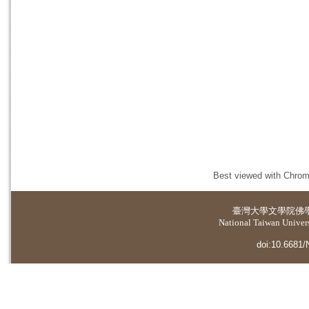
Best viewed with Chrome
臺灣大學
文學院佛
National Taiwan Universi
doi:10.6681