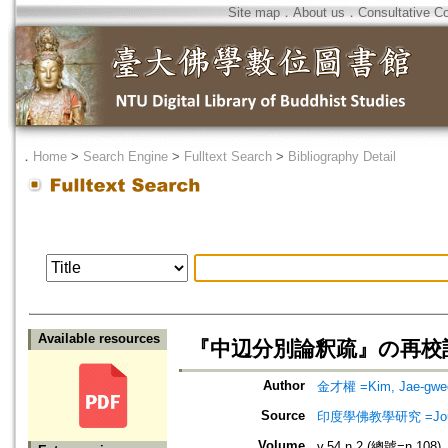
Site map
．
About us
．
Consultative C
．
Home
>
Search Engine
>
Fulltext Search
>
Bibliography Detail
Available resources
『中辺分別論釈疏』の再校訂
Author
金才權 =Kim, Jae-gwe
Source
印度學佛教學研究 =Journal 
Volume
v.54 n.2 (總號=n.108)