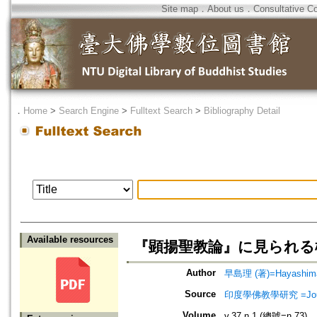
Site map
．
About us
．
Consultative C
．
Home
>
Search Engine
>
Fulltext Search
>
Bibliography Detail
Available resources
『顕揚聖教論』に見られる
Author
早島理 (著)=Hayashima,
Source
印度學佛教學研究 =Journal 
Volume
v.37 n.1 (總號=n.73)