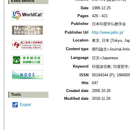
Extra service
Date
1988.12.25
Pages
426 - 421
Publisher
日本印度学仏教学会
Publisher Url
http://www.jaibs.jp/
Location
東京, 日本 [Tokyo, Jap
Content type
期刊論文=Journal Artic
Language
日文=Japanese
Keyword
印度諸宗教; 印度哲学;
ISSN
00194344 (P); 1884005
Hits
647
Created date
2006.10.26
Tools
Modified date
2018.11.29
Export