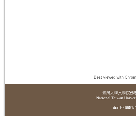
Best viewed with Chrome
臺灣大學
文學院佛
National Taiwan Universi
doi:10.6681