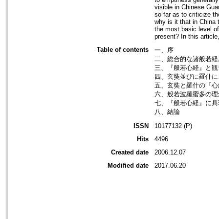
visible in Chinese Gua
so far as to criticize 
why is it that in Chin
the most basic level of
present? In this article
Table of contents
一、序
二、総合的な諸般若経
三、『般若心経』と観
四、玄奘並びに羅什に
五、玄奘と羅什の『心
六、般若波羅蜜多の理
七、『般若心経』に具
八、結論
ISSN
10177132 (P)
Hits
4496
Created date
2006.12.07
Modified date
2017.06.20