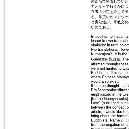
の題名で発表していた
力となって行くかにつ
在者の否定を介して出
る。印度のヒンドウー
と実効性が、宗教文化
いのである。
In addition to Hsüan-ts
lesser known translati
similarity in terminolo
two translations. Howev
Kumārajīva's, it is th
Guanzizai 觀自在. The di
affirmed through these
were not limited to E
Buddhism. This can be 
where Chinese Mahāyān
would also exist.
It can be thought that 
Prajñāpāramitā siitras
emphasized in the twen
[for the Guanyin cults
Love" (published in iss
between the concept of
article, I would like t
bring about the formati
Buddhists. Namely, it 
from the negation of a 
to emptiness generally