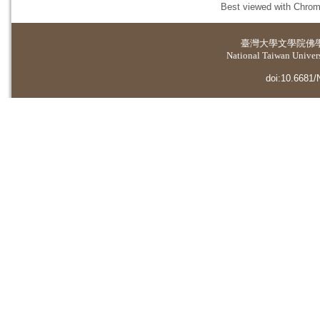
Best viewed with Chrome
臺灣大學
文學院佛
National Taiwan Universi
doi:10.6681