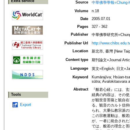
Extra service
Source
中華佛學學報=Chung-Hwa Bu
Volume
n.18
Date
2005.07.01
Pages
327 - 362
Publisher
中華佛學研究所=Chung-Hwa 
Publisher Url
http://www.chibs.edu.t
Location
新北市, 臺灣 [New Taipei
Content type
期刊論文=Journal Artic
Language
英文=English; 日文=Ja
Keyword
Kumārajīva; Hsüan-tsa
sūtra; Avalokitasvara 
Abstract
『般若心経』には、玄
Tools
経典の内容は、その使
が観世音菩薩と観自在
Export
る。観音のカルト信仰
られ、大乗仏教宗派の
この宗教運動は、般若
が、一者に統合された
では、般若の理念と菩薩の慈