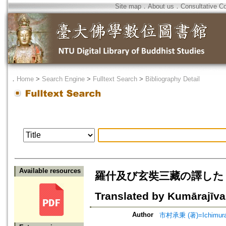
Site map
．
About us
．
Consultative C
．
Home
>
Search Engine
>
Fulltext Search
>
Bibliography Detail
Available resources
羅什及び玄奘三藏の譯した『般若
Translated by Kumārajīva
Author
市村承秉 (著)=Ichimura, 