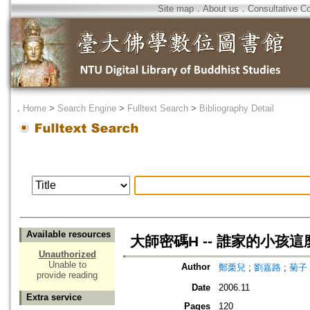
Site map
．
About us
．
Consultative C
．
Home
>
Search Engine
>
Fulltext Search
>
Bibliography Detail
Available resources
大師密碼H -- 誰家的小孩這
Unauthorized
Unable to
Author
鄭栗兒
;
劉嘉路
;
菊子
provide reading
Date
2006.11
Extra service
Pages
120