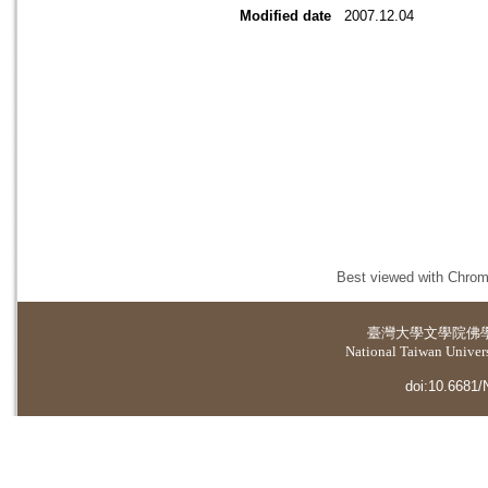
Modified date
2007.12.04
Best viewed with Chrome
臺灣大學
文學院佛
National Taiwan Universi
doi:10.6681