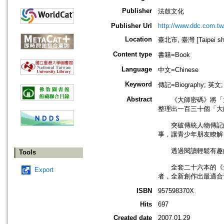
Publisher
法鼓文化
Publisher Url
http://www.ddc.com.tw
Location
臺北市, 臺灣 [Taipei shi
Content type
書籍=Book
Language
中文=Chinese
Keyword
傳記=Biography; 英文
Abstract
《大師密碼》將「大
整理出一百三十個「大
突破傳統人物傳記的
事，讓青少年朋友瞭解
透過閱讀輕鬆有趣的
Tools
全套二十六本的《大
Export
者，全新創作出最適合
ISBN
957598370X
Hits
697
Created date
2007.01.29